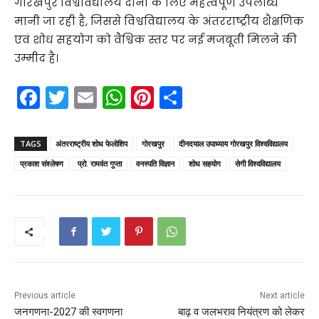
गोरखपुर विश्वविद्यालय दोनों के लिए महत्वपूर्ण उपलब्धि
मानी जा रही है, जिससे विश्वविद्यालय के अंतरराष्ट्रीय शैक्षणिक
एवं शोध सहयोग को वैश्विक स्तर पर नई मजबूती मिलने की
उम्मीद है।
F
T
E
W
Pi
S
a
w
m
h
nt
h
c
itt
ai
a
er
ar
TAGS
अंतरराष्ट्रीय शोध फेलोशिप
गोरखपुर
दीनदयाल उपाध्याय गोरखपुर विश्वविद्यालय
e
er
l
ts
e
e
प्रकाश संश्लेषण
प्रो. रामवंत गुप्ता
वनस्पति विज्ञान
शोध सहयोग
सेगी विश्वविद्यालय
b
A
st
o
p
o
p
k
Previous article
Next article
जनगणना-2027 की स्वगणना
बाढ़ व जलभराव नियंत्रण को लेकर