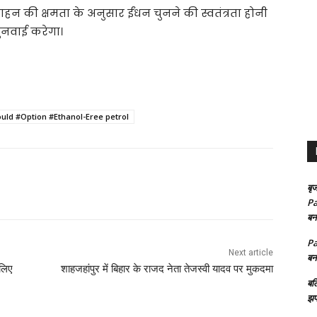
हन की क्षमता के अनुसार ईंधन चुनने की स्वतंत्रता होनी
सुनवाई करेगा।
ld #Option #Ethanol-Eree petrol
बृज
Pa
बन
Pa
Next article
बन
 लिए
शाहजहांपुर में बिहार के राजद नेता तेजस्वी यादव पर मुकदमा
बल
झप