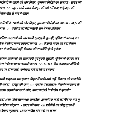
सलियों के खात्मे की ओर बिहार, कुख्यात गिरोहों का सफाया - राष्ट्र की
्परा
स्कूल जाते समय कंबाइन की चपेट में आए भाई-बहन की
on
दनाक मौत से गांव में मातम
सलियों के खात्मे की ओर बिहार, कुख्यात गिरोहों का सफाया - राष्ट्र की
्परा
देवरिया की बेटी पल्लवी राय ने रचा इतिहास
on
बालिग छात्राओं की रहस्यमयी गुमशुदगी सुलझी, पूर्णिया से बरामद कर
लिस ने किया मानव तस्करी का ख
तेजस्वी यादव का बड़ा ऐलान:
on
ार में जाति-धर्म नहीं, विकास की राजनीति होगी एजेंडा
बालिग छात्राओं की रहस्यमयी गुमशुदगी सुलझी, पूर्णिया से बरामद कर
लिस ने किया मानव तस्करी का ख
HDFC बैंक ने वायरल ऑडियो
on
लिप पर दी सफाई, कर्मचारी होने से किया इनकार
स्वी यादव का बड़ा ऐलान: बिहार में जाति-धर्म नहीं, विकास की राजनीति
ी एजेंडा - राष्ट्र की परम्
फ्रांस में हाहाकार: मैक्रॉन सरकार के
on
लाफ सड़कों पर उतरे लोग, बजट कटौती के विरोध में प्रदर्शन
दी अरब-पाकिस्तान रक्षा समझौता- इस्लामिक नाटो की नींव या नया भू-
जनीतिक संतुलन? - राष्ट्र की परम
एबीवीपी का डीयू चुनाव में
on
केदार प्रदर्शन, अध्यक्ष सहित तीन पदों पर कब्ज़ा