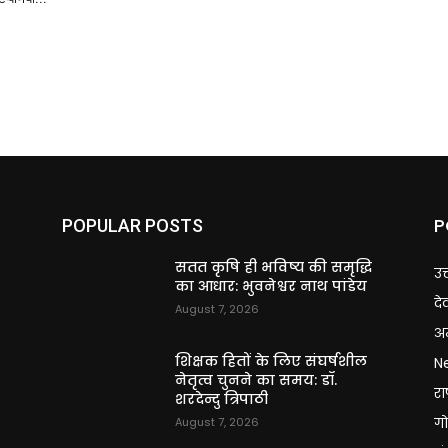
P
POPULAR POSTS
ि
सतत कृषि ही भविष्य की समृद्धि
उत
का आधार: भुवनेश्वर नाथ पांडेय
दे
August 7, 2026
अन
शिक्षक हितों के लिए संघर्षशील
N
नेतृत्व चुनने का समय: डॉ.
राष
शरदेन्दु त्रिपाठी
गो
August 7, 2026