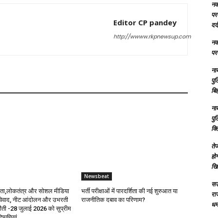
नक्
परम
Editor CP pandey
दर्
http://wwww.rkpnewsup.com
नक्
परम
ना
पु
बिह
ना
पु
क्
तेज
होग
खि
Newsbeat
सऊ
ुता,लोकतंत्र और सोशल मीडिया
भर्ती परीक्षाओं में पारदर्शिता की नई शुरुआत या
रा
ा विवाद, नीट आंदोलन और उभरती
राजनीतिक दबाव का परिणाम?
धमा
ुनौती -28 जुलाई 2026 को सुप्रीम
िप्पणियां...