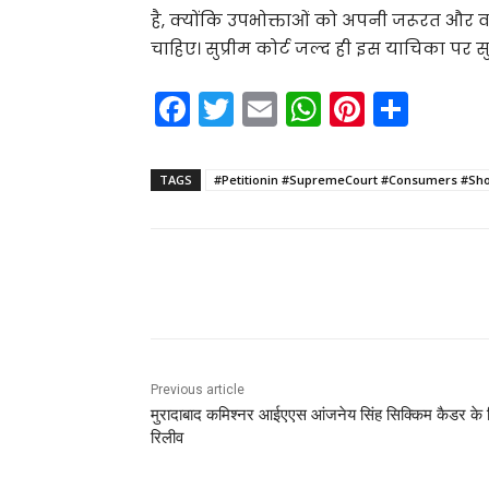
है, क्योंकि उपभोक्ताओं को अपनी जरूरत और वा
चाहिए। सुप्रीम कोर्ट जल्द ही इस याचिका पर 
F
T
E
W
Pi
S
a
w
m
h
nt
h
c
itt
ai
a
er
ar
TAGS
#Petitionin #SupremeCourt #Consumers #Shou
e
er
l
ts
e
e
b
A
st
o
p
Share
o
p
k
Previous article
मुरादाबाद कमिश्नर आईएएस आंजनेय सिंह सिक्किम कैडर के
रिलीव