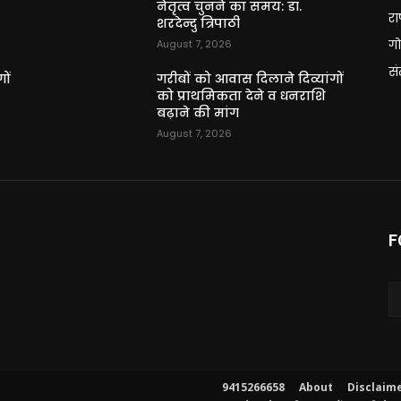
नेतृत्व चुनने का समय: डॉ.
राष
शरदेन्दु त्रिपाठी
गो
August 7, 2026
स
ों
गरीबों को आवास दिलाने दिव्यांगों
को प्राथमिकता देने व धनराशि
बढ़ाने की मांग
August 7, 2026
F
9415266658
About
Disclaim