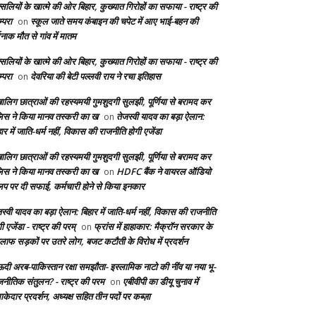
सलियों के खात्मे की ओर बिहार, कुख्यात गिरोहों का सफाया - राष्ट्र की
्परा
स्कूल जाते समय कंबाइन की चपेट में आए भाई-बहन की
on
दनाक मौत से गांव में मातम
सलियों के खात्मे की ओर बिहार, कुख्यात गिरोहों का सफाया - राष्ट्र की
्परा
देवरिया की बेटी पल्लवी राय ने रचा इतिहास
on
बालिग छात्राओं की रहस्यमयी गुमशुदगी सुलझी, पूर्णिया से बरामद कर
लिस ने किया मानव तस्करी का ख
तेजस्वी यादव का बड़ा ऐलान:
on
ार में जाति-धर्म नहीं, विकास की राजनीति होगी एजेंडा
बालिग छात्राओं की रहस्यमयी गुमशुदगी सुलझी, पूर्णिया से बरामद कर
लिस ने किया मानव तस्करी का ख
HDFC बैंक ने वायरल ऑडियो
on
लिप पर दी सफाई, कर्मचारी होने से किया इनकार
स्वी यादव का बड़ा ऐलान: बिहार में जाति-धर्म नहीं, विकास की राजनीति
ी एजेंडा - राष्ट्र की परम्
फ्रांस में हाहाकार: मैक्रॉन सरकार के
on
लाफ सड़कों पर उतरे लोग, बजट कटौती के विरोध में प्रदर्शन
दी अरब-पाकिस्तान रक्षा समझौता- इस्लामिक नाटो की नींव या नया भू-
जनीतिक संतुलन? - राष्ट्र की परम
एबीवीपी का डीयू चुनाव में
on
केदार प्रदर्शन, अध्यक्ष सहित तीन पदों पर कब्ज़ा