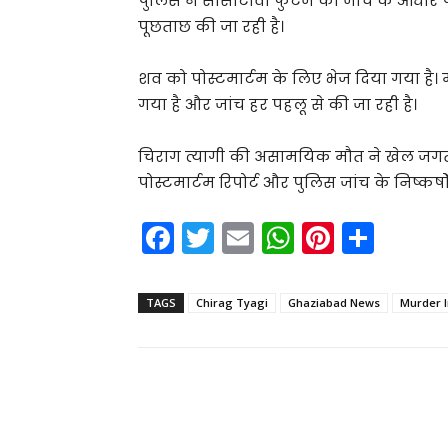
पुलिस ने सीसीटीवी फुटेज की जांच के आधार पर
पूछताछ की जा रही है।
शव को पोस्टमार्टम के लिए भेज दिया गया है
गया है और जांच हर पहलू से की जा रही है।
चिराग त्यागी की असामयिक मौत ने खेल ज
पोस्टमार्टम रिपोर्ट और पुलिस जांच के निष्कर्षो
F
T
E
W
Pi
S
a
w
m
h
nt
h
c
itt
ai
a
er
ar
TAGS
Chirag Tyagi
Ghaziabad News
Murder I
e
er
l
ts
e
e
b
A
st
o
p
Share
o
p