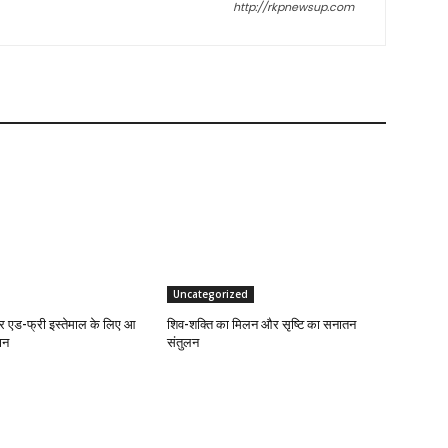
http://rkpnewsup.com
Uncategorized
एड-फ्री इस्तेमाल के लिए आ
शिव-शक्ति का मिलन और सृष्टि का सनातन
ान
संतुलन