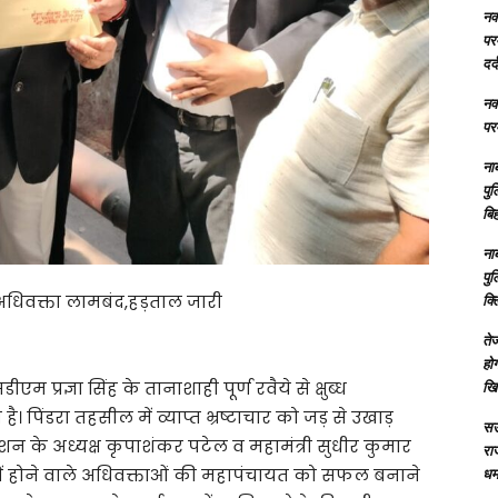
नक्
परम
दर्
नक्
परम
ना
पु
बिह
ना
पु
फ अधिवक्ता लामबंद,हड़ताल जारी
क्
तेज
होग
 प्रज्ञा सिंह के तानाशाही पूर्ण रवैये से क्षुब्ध
खि
 पिंडरा तहसील में व्याप्त भ्रष्टाचार को जड़ से उखाड़
सऊ
 के अध्यक्ष कृपाशंकर पटेल व महामंत्री सुधीर कुमार
रा
में होने वाले अधिवक्ताओं की महापंचायत को सफल बनाने
धमा