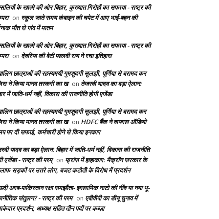
सलियों के खात्मे की ओर बिहार, कुख्यात गिरोहों का सफाया - राष्ट्र की
्परा
स्कूल जाते समय कंबाइन की चपेट में आए भाई-बहन की
on
दनाक मौत से गांव में मातम
सलियों के खात्मे की ओर बिहार, कुख्यात गिरोहों का सफाया - राष्ट्र की
्परा
देवरिया की बेटी पल्लवी राय ने रचा इतिहास
on
बालिग छात्राओं की रहस्यमयी गुमशुदगी सुलझी, पूर्णिया से बरामद कर
लिस ने किया मानव तस्करी का ख
तेजस्वी यादव का बड़ा ऐलान:
on
ार में जाति-धर्म नहीं, विकास की राजनीति होगी एजेंडा
बालिग छात्राओं की रहस्यमयी गुमशुदगी सुलझी, पूर्णिया से बरामद कर
लिस ने किया मानव तस्करी का ख
HDFC बैंक ने वायरल ऑडियो
on
लिप पर दी सफाई, कर्मचारी होने से किया इनकार
स्वी यादव का बड़ा ऐलान: बिहार में जाति-धर्म नहीं, विकास की राजनीति
ी एजेंडा - राष्ट्र की परम्
फ्रांस में हाहाकार: मैक्रॉन सरकार के
on
लाफ सड़कों पर उतरे लोग, बजट कटौती के विरोध में प्रदर्शन
दी अरब-पाकिस्तान रक्षा समझौता- इस्लामिक नाटो की नींव या नया भू-
जनीतिक संतुलन? - राष्ट्र की परम
एबीवीपी का डीयू चुनाव में
on
केदार प्रदर्शन, अध्यक्ष सहित तीन पदों पर कब्ज़ा