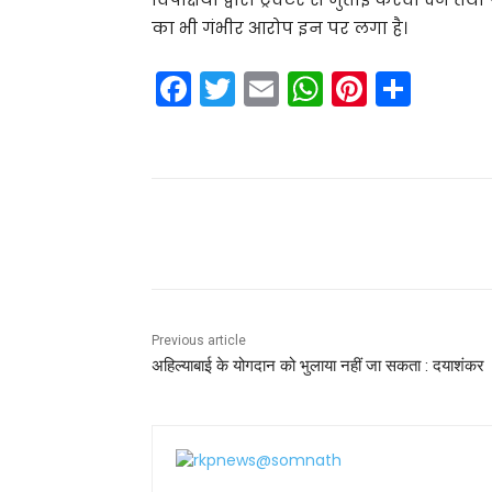
का भी गंभीर आरोप इन पर लगा है।
F
T
E
W
Pi
S
a
w
m
h
nt
h
c
itt
ai
a
er
ar
e
er
l
ts
e
e
b
A
st
Share
o
p
o
p
k
Previous article
अहिल्याबाई के योगदान को भुलाया नहीं जा सकता : दयाशंकर