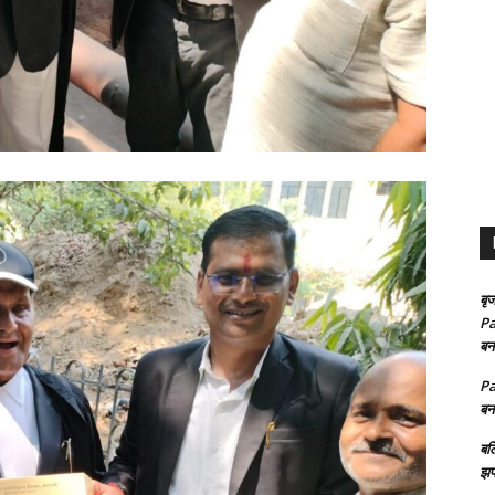
बृज
Pa
बन
Pa
बन
बल
झप