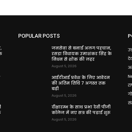
P
POPULAR POSTS
,
जनसेवा से बनाई अलग पहचान,
उत
े
रसड़ा विधायक उमाशंकर सिंह के
दे
निधन से शोक की लहर
August 5, 2026
अन
N
न
आईटीआई प्रवेश के लिए आवेदन
की अंतिम तिथि 7 अगस्त तक
राष
बढ़ी
गो
August 5, 2026
स
ी
दीक्षारम्भ के साथ प्रभा देवी पीजी
ू
कॉलेज में नए सत्र की पढ़ाई शुरू
August 5, 2026