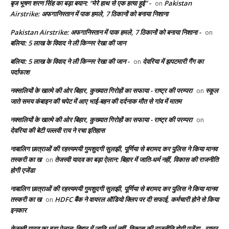
बृज भूषण शरण सिंह का बड़ा बयान: “मेरे हाथ से एक हत्या हुई” -
Pakistan
on
Airstrike: अफगानिस्तान में पाक हमले, 7 ठिकानों को बनाया निशाना
Pakistan Airstrike: अफगानिस्तान में पाक हमले, 7 ठिकानों को बनाया निशाना -
on
बलिया: 5 लाख के विवाद ने ली किन्नर रेखा की जान
बलिया: 5 लाख के विवाद ने ली किन्नर रेखा की जान -
देवरिया में झपटमारी गैंग का
on
पर्दाफाश
नक्सलियों के खात्मे की ओर बिहार, कुख्यात गिरोहों का सफाया - राष्ट्र की परम्परा
स्कूल
on
जाते समय कंबाइन की चपेट में आए भाई-बहन की दर्दनाक मौत से गांव में मातम
नक्सलियों के खात्मे की ओर बिहार, कुख्यात गिरोहों का सफाया - राष्ट्र की परम्परा
on
देवरिया की बेटी पल्लवी राय ने रचा इतिहास
नाबालिग छात्राओं की रहस्यमयी गुमशुदगी सुलझी, पूर्णिया से बरामद कर पुलिस ने किया मानव
तस्करी का ख
तेजस्वी यादव का बड़ा ऐलान: बिहार में जाति-धर्म नहीं, विकास की राजनीति
on
होगी एजेंडा
नाबालिग छात्राओं की रहस्यमयी गुमशुदगी सुलझी, पूर्णिया से बरामद कर पुलिस ने किया मानव
तस्करी का ख
HDFC बैंक ने वायरल ऑडियो क्लिप पर दी सफाई, कर्मचारी होने से किया
on
इनकार
तेजस्वी यादव का बड़ा ऐलान: बिहार में जाति-धर्म नहीं, विकास की राजनीति होगी एजेंडा - राष्ट्र