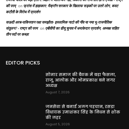
की परम्
फ्रांस में हाहाकार: मैक्रॉन सरकार के खिलाफ सड़कों पर उतरे लोग, बजट
on
कटौती के विरोध में प्रदर्शन
सऊदी अरब-पाकिस्तान रक्षा समझौता- इस्लामिक नाटो की नींव या नया भू-राजनीतिक
संतुलन? - राष्ट्र की परम
एबीवीपी का डीयू चुनाव में धमाकेदार प्रदर्शन, अध्यक्ष सहित
on
तीन पदों पर कब्ज़ा
EDITOR PICKS
सोनार समाज की बैठक में बड़ा फैसला,
राजू, आलोक और ओमप्रकाश बने नगर
अध्यक्ष
August 7, 2026
जनसेवा से बनाई अलग पहचान, रसड़ा
विधायक उमाशंकर सिंह के निधन से शोक
की लहर
August 5, 2026