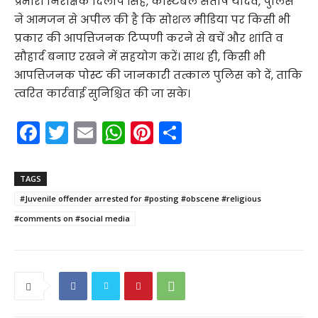
प्रभारी निरीक्षक दिलीप सिंह, कांस्टेबल संतोष यादव, पुलिस
ने आमजन से अपील की है कि सोशल मीडिया पर किसी भी
प्रकार की आपत्तिजनक टिप्पणी करने से बचें और शांति व
सौहार्द बनाए रखने में सहयोग करें। साथ ही, किसी भी
आपत्तिजनक पोस्ट की जानकारी तत्काल पुलिस को दें, ताकि
त्वरित कार्रवाई सुनिश्चित की जा सके।
F
T
E
W
Pi
S
a
w
m
h
nt
h
c
itt
ai
a
er
ar
TAGS
e
er
l
ts
e
e
#Juvenile offender arrested for #posting #obscene #religious
b
A
st
#comments on #social media
o
p
o
p
k