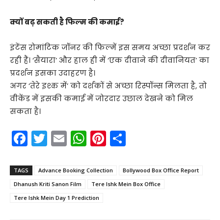
क्यों बढ़ सकती है फिल्म की कमाई?
इंटेंस रोमांटिक जॉनर की फिल्में इस समय अच्छा प्रदर्शन कर
रही हैं। ‘सैयारा’ और हाल ही में ‘एक दीवाने की दीवानियत’ का
प्रदर्शन इसका उदाहरण है।
अगर ‘तेरे इश्क में’ को दर्शकों से अच्छा रिस्पॉन्स मिलता है, तो
वीकेंड में इसकी कमाई में जोरदार उछाल देखने को मिल
सकता है।
F
T
E
W
Pi
S
a
w
m
h
nt
h
c
itt
ai
a
er
ar
TAGS
Advance Booking Collection
Bollywood Box Office Report
e
er
l
ts
e
e
Dhanush Kriti Sanon Film
Tere Ishk Mein Box Office
b
A
st
Tere Ishk Mein Day 1 Prediction
o
p