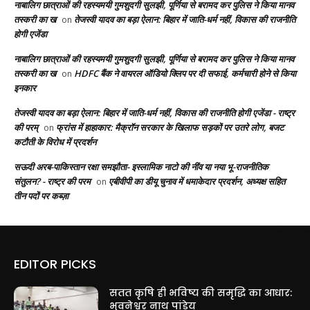
नाबालिग छात्राओं की रहस्यमयी गुमशुदगी सुलझी, पूर्णिया से बरामद कर पुलिस ने किया मानव
तस्करी का ख
तेजस्वी यादव का बड़ा ऐलान: बिहार में जाति-धर्म नहीं, विकास की राजनीति
on
होगी एजेंडा
नाबालिग छात्राओं की रहस्यमयी गुमशुदगी सुलझी, पूर्णिया से बरामद कर पुलिस ने किया मानव
तस्करी का ख
HDFC बैंक ने वायरल ऑडियो क्लिप पर दी सफाई, कर्मचारी होने से किया
on
इनकार
तेजस्वी यादव का बड़ा ऐलान: बिहार में जाति-धर्म नहीं, विकास की राजनीति होगी एजेंडा - राष्ट्र
की परम्
फ्रांस में हाहाकार: मैक्रॉन सरकार के खिलाफ सड़कों पर उतरे लोग, बजट
on
कटौती के विरोध में प्रदर्शन
सऊदी अरब-पाकिस्तान रक्षा समझौता- इस्लामिक नाटो की नींव या नया भू-राजनीतिक
संतुलन? - राष्ट्र की परम
एबीवीपी का डीयू चुनाव में धमाकेदार प्रदर्शन, अध्यक्ष सहित
on
तीन पदों पर कब्ज़ा
EDITOR PICKS
सतत कृषि ही भविष्य की समृद्धि का आधार:
भुवनेश्वर नाथ पांडेय