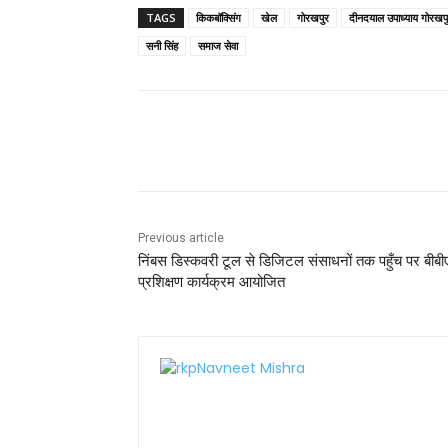
c
itt
ai
a
er
ar
TAGS
किकबॉक्सिंग
खेल
गोरखपुर
दीनदयाल उपाध्याय गोरखपुर
e
er
l
ts
e
e
सनी सिंह
समाज सेवा
b
A
st
o
p
o
p
Share
k
Previous article
निंबस डिस्कवरी टूल से डिजिटल संसाधनों तक पहुँच पर बीबीएय
प्रशिक्षण कार्यक्रम आयोजित