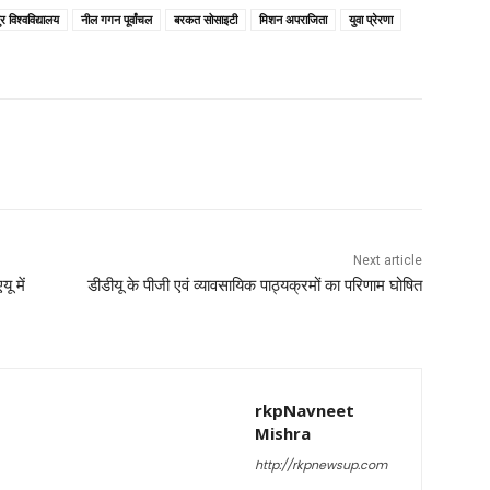
 विश्वविद्यालय
नील गगन पूर्वांचल
बरकत सोसाइटी
मिशन अपराजिता
युवा प्रेरणा
Next article
ू में
डीडीयू के पीजी एवं व्यावसायिक पाठ्यक्रमों का परिणाम घोषित
rkpNavneet
Mishra
http://rkpnewsup.com