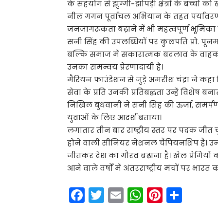
के सहयोग से झुग्गी-झोपड़ी क्षेत्रों के बच्चों को
नील गगन पूर्वांचल अभियान के तहत पर्यावरण स
जनजागरूकता बढ़ाने में भी महत्वपूर्ण भूमिका नि
सनी सिंह की उपलब्धियों पर कुलपति प्रो. पून
बल्कि समाज में सकारात्मक बदलाव के वाहक 
उनका समन्वय प्रेरणादायी है।
मैरियन फाउंडेशन से जुड़े अमरीश चंद्रा ने कह
सेवा के प्रति उनकी प्रतिबद्धता उन्हें विशेष बनात
निखिल बुंधवानी ने सनी सिंह की ऊर्जा, समर्
युवाओं के लिए आदर्श बताया।
लगातार तीन बार राष्ट्रीय स्तर पर पदक जीत 
होने वाली सीनियर नेशनल चैंपियनशिप है। उ
जीतकर देश का गौरव बढ़ाना है। खेल प्रेमिय
आने वाले वर्षों में अंतरराष्ट्रीय मंचों पर भार
F
T
E
W
Pi
S
a
w
m
h
nt
h