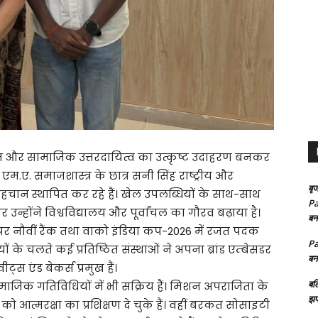
न और सामाजिक उत्तरदायित्व का उत्कृष्ट उदाहरण बनकर
म.ए. समाजशास्त्र के छात्र सनी सिंह राष्ट्रीय और
बृज
पहचान स्थापित कर रहे हैं। खेल उपलब्धियों के साथ-साथ
Pa
न्होंने विश्वविद्यालय और पूर्वांचल का गौरव बढ़ाया है।
बन
र पर नौवीं रैंक तथा वाको इंडिया कप-2026 में रजत पदक
Pa
के चलते कई प्रतिष्ठित संस्थाओं ने अपना ब्रांड एम्बेसडर
बन
ट्स एंड बेकर्स प्रमुख हैं।
बल
सामाजिक गतिविधियों में भी सक्रिय हैं। मिशन अपराजिता के
झप
 आत्मरक्षा का प्रशिक्षण दे चुके हैं। वहीं बरकत सोसाइटी