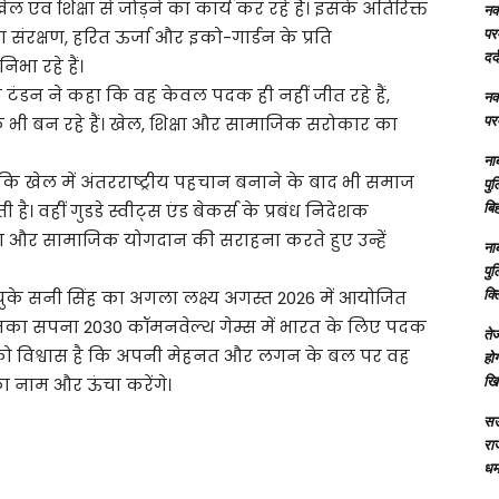
 खेल एवं शिक्षा से जोड़ने का कार्य कर रहे हैं। इसके अतिरिक्त
नक्
परम
ंरक्षण, हरित ऊर्जा और इको-गार्डन के प्रति
दर्
भा रहे हैं।
म टंडन ने कहा कि वह केवल पदक ही नहीं जीत रहे हैं,
नक्
परम
भी बन रहे हैं। खेल, शिक्षा और सामाजिक सरोकार का
ना
ा कि खेल में अंतरराष्ट्रीय पहचान बनाने के बाद भी समाज
पु
बिह
ी है। वहीं गुडडे स्वीट्स एंड बेकर्स के प्रबंध निदेशक
पण और सामाजिक योगदान की सराहना करते हुए उन्हें
ना
पु
क्
चुके सनी सिंह का अगला लक्ष्य अगस्त 2026 में आयोजित
नका सपना 2030 कॉमनवेल्थ गेम्स में भारत के लिए पदक
तेज
ों को विश्वास है कि अपनी मेहनत और लगन के बल पर वह
होग
खि
त का नाम और ऊंचा करेंगे।
सऊ
रा
धमा