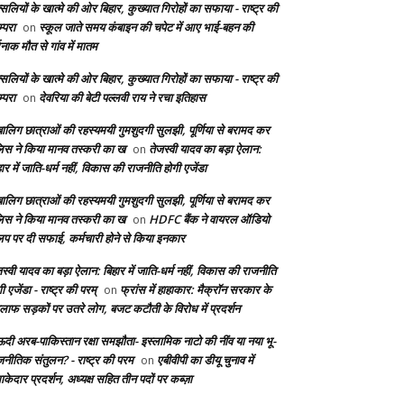
सलियों के खात्मे की ओर बिहार, कुख्यात गिरोहों का सफाया - राष्ट्र की
्परा
स्कूल जाते समय कंबाइन की चपेट में आए भाई-बहन की
on
दनाक मौत से गांव में मातम
सलियों के खात्मे की ओर बिहार, कुख्यात गिरोहों का सफाया - राष्ट्र की
्परा
देवरिया की बेटी पल्लवी राय ने रचा इतिहास
on
बालिग छात्राओं की रहस्यमयी गुमशुदगी सुलझी, पूर्णिया से बरामद कर
लिस ने किया मानव तस्करी का ख
तेजस्वी यादव का बड़ा ऐलान:
on
ार में जाति-धर्म नहीं, विकास की राजनीति होगी एजेंडा
बालिग छात्राओं की रहस्यमयी गुमशुदगी सुलझी, पूर्णिया से बरामद कर
लिस ने किया मानव तस्करी का ख
HDFC बैंक ने वायरल ऑडियो
on
लिप पर दी सफाई, कर्मचारी होने से किया इनकार
स्वी यादव का बड़ा ऐलान: बिहार में जाति-धर्म नहीं, विकास की राजनीति
ी एजेंडा - राष्ट्र की परम्
फ्रांस में हाहाकार: मैक्रॉन सरकार के
on
लाफ सड़कों पर उतरे लोग, बजट कटौती के विरोध में प्रदर्शन
दी अरब-पाकिस्तान रक्षा समझौता- इस्लामिक नाटो की नींव या नया भू-
जनीतिक संतुलन? - राष्ट्र की परम
एबीवीपी का डीयू चुनाव में
on
केदार प्रदर्शन, अध्यक्ष सहित तीन पदों पर कब्ज़ा