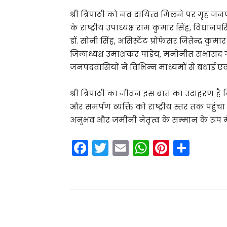
श्री त्रिपाठी को नव दायित्व मिलने पर गृह जनपद
के राष्ट्रीय उपाध्यक्ष राम कुमार सिंह, विधानप
डॉ. सोनी सिंह, असिस्टेंट प्रोफेसर जितेन्द्र कु
जिलाध्यक्ष उमाशंकर पांडेय, मनोनीत सभासद ग
जनपदवासियों ने विभिन्न माध्यमों से बधाई एवं 
श्री त्रिपाठी का जीवन इस बात का उदाहरण है क
और समर्पण व्यक्ति को राष्ट्रीय स्तर तक पहुं
अनुभव और जमीनी नेतृत्व के सम्मान के रूप में
F
T
E
W
Pi
S
a
w
m
h
nt
h
c
itt
ai
a
er
ar
e
er
l
ts
e
e
b
A
st
Share