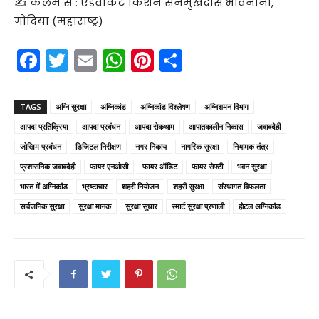
✍️ कलम से : एडवोकेट किशन सनमुखदास भावनानी,
गोंदिया (महाराष्ट्र)
F
T
E
W
Pi
S
a
w
m
h
nt
h
c
itt
ai
a
er
ar
TAGS
अग्नि सुरक्षा
अग्निकांड
अग्निकांड विश्लेषण
अग्निशमन विभाग
e
er
l
ts
e
e
आपदा प्रतिक्रिया
आपदा प्रबंधन
आपदा रोकथाम
आपातकालीन निकास
जवाबदेही
b
A
st
जोखिम प्रबंधन
डिजिटल निरीक्षण
नगर निकाय
नागरिक सुरक्षा
नियामक तंत्र
o
p
प्रशासनिक जवाबदेही
फायर एनओसी
फायर ऑडिट
फायर सेफ्टी
भवन सुरक्षा
भारत में अग्निकांड
o
भ्रष्टाचार
शहरी नियोजन
p
शहरी सुरक्षा
संस्थागत विफलता
सार्वजनिक सुरक्षा
सुरक्षा मानक
सुरक्षा सुधार
स्मार्ट सुरक्षा प्रणाली
होटल अग्निकांड
k