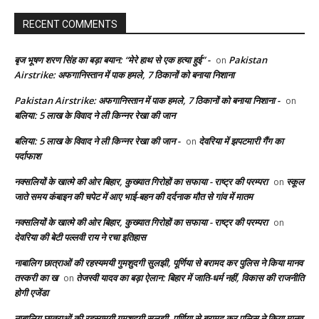
RECENT COMMENTS
बृज भूषण शरण सिंह का बड़ा बयान: “मेरे हाथ से एक हत्या हुई” -
Pakistan
on
Airstrike: अफगानिस्तान में पाक हमले, 7 ठिकानों को बनाया निशाना
Pakistan Airstrike: अफगानिस्तान में पाक हमले, 7 ठिकानों को बनाया निशाना -
on
बलिया: 5 लाख के विवाद ने ली किन्नर रेखा की जान
बलिया: 5 लाख के विवाद ने ली किन्नर रेखा की जान -
देवरिया में झपटमारी गैंग का
on
पर्दाफाश
नक्सलियों के खात्मे की ओर बिहार, कुख्यात गिरोहों का सफाया - राष्ट्र की परम्परा
स्कूल
on
जाते समय कंबाइन की चपेट में आए भाई-बहन की दर्दनाक मौत से गांव में मातम
नक्सलियों के खात्मे की ओर बिहार, कुख्यात गिरोहों का सफाया - राष्ट्र की परम्परा
on
देवरिया की बेटी पल्लवी राय ने रचा इतिहास
नाबालिग छात्राओं की रहस्यमयी गुमशुदगी सुलझी, पूर्णिया से बरामद कर पुलिस ने किया मानव
तस्करी का ख
तेजस्वी यादव का बड़ा ऐलान: बिहार में जाति-धर्म नहीं, विकास की राजनीति
on
होगी एजेंडा
नाबालिग छात्राओं की रहस्यमयी गुमशुदगी सुलझी, पूर्णिया से बरामद कर पुलिस ने किया मानव