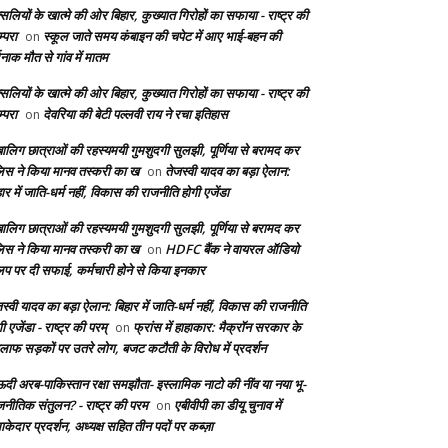
सलियों के खात्मे की ओर बिहार, कुख्यात गिरोहों का सफाया - राष्ट्र की
्परा
स्कूल जाते समय कंबाइन की चपेट में आए भाई-बहन की
on
दनाक मौत से गांव में मातम
सलियों के खात्मे की ओर बिहार, कुख्यात गिरोहों का सफाया - राष्ट्र की
्परा
देवरिया की बेटी पल्लवी राय ने रचा इतिहास
on
बालिग छात्राओं की रहस्यमयी गुमशुदगी सुलझी, पूर्णिया से बरामद कर
लिस ने किया मानव तस्करी का ख
तेजस्वी यादव का बड़ा ऐलान:
on
ार में जाति-धर्म नहीं, विकास की राजनीति होगी एजेंडा
बालिग छात्राओं की रहस्यमयी गुमशुदगी सुलझी, पूर्णिया से बरामद कर
लिस ने किया मानव तस्करी का ख
HDFC बैंक ने वायरल ऑडियो
on
लिप पर दी सफाई, कर्मचारी होने से किया इनकार
स्वी यादव का बड़ा ऐलान: बिहार में जाति-धर्म नहीं, विकास की राजनीति
ी एजेंडा - राष्ट्र की परम्
फ्रांस में हाहाकार: मैक्रॉन सरकार के
on
लाफ सड़कों पर उतरे लोग, बजट कटौती के विरोध में प्रदर्शन
दी अरब-पाकिस्तान रक्षा समझौता- इस्लामिक नाटो की नींव या नया भू-
जनीतिक संतुलन? - राष्ट्र की परम
एबीवीपी का डीयू चुनाव में
on
केदार प्रदर्शन, अध्यक्ष सहित तीन पदों पर कब्ज़ा