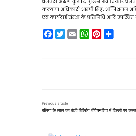
धनघटा अरुण कुमार, पुलिस क्षेत्राधिकार धनघ
कल्याण अधिकारी आरपी सिंह, अग्निशमन अध
एवं कार्यदाई संस्था के प्रतिनिधि आदि उपस्थित र
F
T
E
W
Pi
S
a
w
m
h
nt
h
c
itt
ai
a
er
ar
e
er
l
ts
e
e
b
A
st
Share
o
p
o
p
k
Previous article
बलिया के लाल का बॉडी बिल्डिंग चैंपियनशिप में दिल्ली पर कब्ज