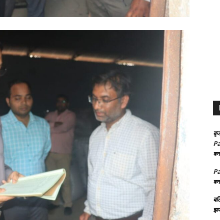
बृज
Pa
बन
Pa
बन
बल
झप