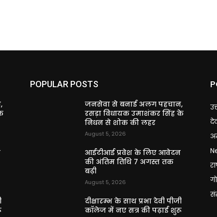
P
POPULAR POSTS
,
जनसेवा से बनाई अलग पहचान,
उत
े
रसड़ा विधायक उमाशंकर सिंह के
दे
निधन से शोक की लहर
August 5, 2026
अन
N
न
आईटीआई प्रवेश के लिए आवेदन
की अंतिम तिथि 7 अगस्त तक
राष
बढ़ी
गो
August 5, 2026
स
ी
दीक्षारम्भ के साथ प्रभा देवी पीजी
ू
कॉलेज में नए सत्र की पढ़ाई शुरू