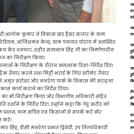
नक्
परम
दर्
नक्
 आलोक कुमार ने विकास खंड हैंसर बाजार के ग्राम
परम
टेडियम, अग्निशमन केन्द्र, ग्राम पंचायत घोरांग में अवस्थित
ना
्रय केंद्र धनघटा, शहीद सत्यवान सिंह जी का निर्माणाधीन
पु
ज का निरीक्षण किया।
बिह
ोजनाओं के निरीक्षण के दौरान आवश्यक दिशा-निर्देश दिए।
ना
ट्रैक तैयार करने तथा मिट्टी भराई के लिए स्टीमेट तैयार
पु
होंने अमृत सरोवर और मनरेगा पार्क के विकास की सराहना
क्
िकास कार्य कराने का निर्देश दिया।
तेज
नघटा का भी निरीक्षण किया और विभागीय अधिकारी सहित
होग
्रगति दर्शाने के निर्देश दिए। उन्होंने कहा कि गेहूं खरीद को
खि
 प्रधान, ग्राम सचिव एवं किसानों से संपर्क करें और
सऊ
 करें।
रा
सिंह, डीसी मनरेगा प्रभात द्विवेदी, उप जिलाधिकारी
धमा