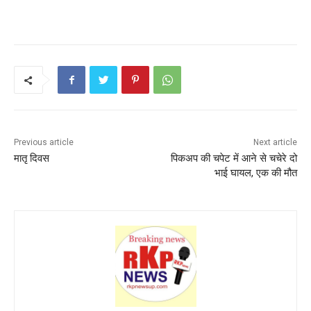
a
w
m
h
nt
h
c
itt
ai
a
er
ar
e
er
l
ts
e
e
b
A
st
o
p
o
p
k
Previous article
Next article
मातृ दिवस
पिकअप की चपेट में आने से चचेरे दो
भाई घायल, एक की मौत