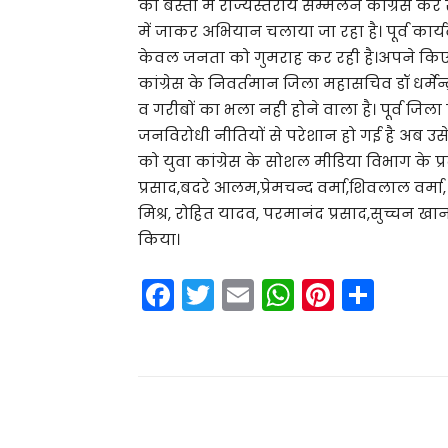
को बस्ती में राज्यस्तरीय सम्मेलन कांग्रेस कर
में जाकर अभियान चलाया जा रहा है। पूर्व का
केवल जनता को गुमराह कर रही है।अपने किए ग
कांग्रेस के निवर्तमान जिला महासचिव डॉ धर्मेन्द
व गरीबों का भला नही होने वाला है। पूर्व जिल
जनविरोधी नीतियों से परेशान हो गई है अब उसे
को युवा कांग्रेस के सोशल मीडिया विभाग के प्
प्रसाद,बदरे आलम,प्रेमचन्द वर्मा,शिवलाल वर्मा
मिश्र, रोहित यादव, परमानंद प्रसाद,सुच्चन 
किया।
F
T
E
W
Pi
S
a
w
m
h
nt
h
c
itt
ai
a
er
ar
e
er
l
ts
e
e
b
A
st
Share