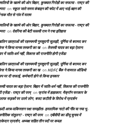
सलियों के खात्मे की ओर बिहार, कुख्यात गिरोहों का सफाया - राष्ट्र की
्परा
स्कूल जाते समय कंबाइन की चपेट में आए भाई-बहन की
on
दनाक मौत से गांव में मातम
सलियों के खात्मे की ओर बिहार, कुख्यात गिरोहों का सफाया - राष्ट्र की
्परा
देवरिया की बेटी पल्लवी राय ने रचा इतिहास
on
बालिग छात्राओं की रहस्यमयी गुमशुदगी सुलझी, पूर्णिया से बरामद कर
लिस ने किया मानव तस्करी का ख
तेजस्वी यादव का बड़ा ऐलान:
on
ार में जाति-धर्म नहीं, विकास की राजनीति होगी एजेंडा
बालिग छात्राओं की रहस्यमयी गुमशुदगी सुलझी, पूर्णिया से बरामद कर
लिस ने किया मानव तस्करी का ख
HDFC बैंक ने वायरल ऑडियो
on
लिप पर दी सफाई, कर्मचारी होने से किया इनकार
स्वी यादव का बड़ा ऐलान: बिहार में जाति-धर्म नहीं, विकास की राजनीति
ी एजेंडा - राष्ट्र की परम्
फ्रांस में हाहाकार: मैक्रॉन सरकार के
on
लाफ सड़कों पर उतरे लोग, बजट कटौती के विरोध में प्रदर्शन
दी अरब-पाकिस्तान रक्षा समझौता- इस्लामिक नाटो की नींव या नया भू-
जनीतिक संतुलन? - राष्ट्र की परम
एबीवीपी का डीयू चुनाव में
on
केदार प्रदर्शन, अध्यक्ष सहित तीन पदों पर कब्ज़ा