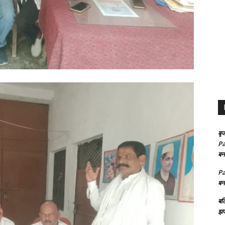
बृज
Pa
बन
Pa
बन
बल
झप