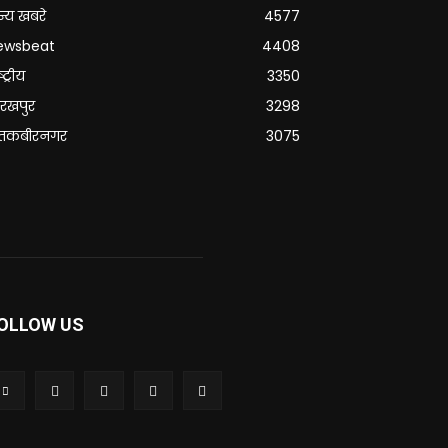
्य खबरे
4577
ewsbeat
4408
्ट्रीय
3350
रखपुर
3298
ंतकबीरनगर
3075
OLLOW US