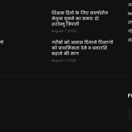
अन
शिक्षक हितों के लिए संघर्षशील
N
नेतृत्व चुनने का समय: डॉ.
राष
शरदेन्दु त्रिपाठी
गो
August 7, 2026
स
ों
गरीबों को आवास दिलाने दिव्यांगों
को प्राथमिकता देने व धनराशि
बढ़ाने की मांग
August 7, 2026
F