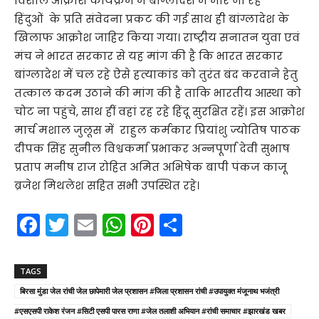
विशाल आक्रोश कार्यक्रम में बांग्लादेश में मारे जा रहे
हिंदुओं के प्रति संवेदना प्रकट की गई साथ ही बांग्लादेश के
खिलाफ आक्रोश जाहिर किया गया। राष्ट्रीय सनातन युवा एवं
मंच ने भारत सरकार से यह मांग की है कि भारत सरकार
बांग्लादेश में चल रहे ऐसे हत्याकांड को तुरंत बंद करवाने हेतु
तत्काल कदम उठाने की मांग की है ताकि भारतीय आस्था को
चोट ना पहुंचे, साथ हीं वहां रह रहे हिंदू सुरक्षित रहें। इस आक्रोश
मार्च मशाल जुलूस में राहुल कर्मकार प्रियांशु ज्योतिष पाठक
दीपक सिंह सुनील विश्वकर्मा प्रभाकर अन्नपूर्णा देवी सुभाष
प्रताप मनीष राज रोहित अमित अभिषेक बापी पंकज काजू
ब्रजेश मिथलेश सहित सभी उपस्थित रहे।
F
T
E
W
Pi
S
a
w
m
h
nt
h
c
itt
ai
a
er
ar
TAGS
e
er
l
ts
e
e
बिरसा मुंडा जेल रांची जेल छापेमारी जेल प्रशासन #जिला प्रशासन रांची #उपायुक्त मंजूनाथ भजंत्री
b
A
st
#एसएसपी राकेश रंजन #सिटी एसपी पारस राणा #जेल तलाशी अभियान #रांची समाचार #झारखंड खबर