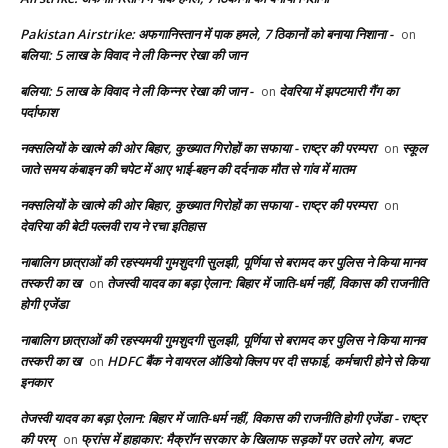
Pakistan Airstrike: अफगानिस्तान में पाक हमले, 7 ठिकानों को बनाया निशाना -
on
बलिया: 5 लाख के विवाद ने ली किन्नर रेखा की जान
बलिया: 5 लाख के विवाद ने ली किन्नर रेखा की जान -
देवरिया में झपटमारी गैंग का
on
पर्दाफाश
नक्सलियों के खात्मे की ओर बिहार, कुख्यात गिरोहों का सफाया - राष्ट्र की परम्परा
स्कूल
on
जाते समय कंबाइन की चपेट में आए भाई-बहन की दर्दनाक मौत से गांव में मातम
नक्सलियों के खात्मे की ओर बिहार, कुख्यात गिरोहों का सफाया - राष्ट्र की परम्परा
on
देवरिया की बेटी पल्लवी राय ने रचा इतिहास
नाबालिग छात्राओं की रहस्यमयी गुमशुदगी सुलझी, पूर्णिया से बरामद कर पुलिस ने किया मानव
तस्करी का ख
तेजस्वी यादव का बड़ा ऐलान: बिहार में जाति-धर्म नहीं, विकास की राजनीति
on
होगी एजेंडा
नाबालिग छात्राओं की रहस्यमयी गुमशुदगी सुलझी, पूर्णिया से बरामद कर पुलिस ने किया मानव
तस्करी का ख
HDFC बैंक ने वायरल ऑडियो क्लिप पर दी सफाई, कर्मचारी होने से किया
on
इनकार
तेजस्वी यादव का बड़ा ऐलान: बिहार में जाति-धर्म नहीं, विकास की राजनीति होगी एजेंडा - राष्ट्र
की परम्
फ्रांस में हाहाकार: मैक्रॉन सरकार के खिलाफ सड़कों पर उतरे लोग, बजट
on