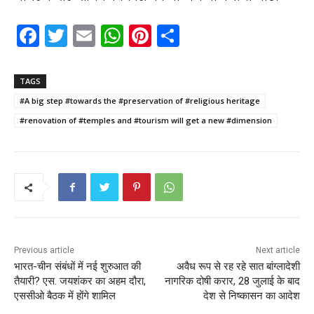
F
T
E
W
Pi
S
a
w
m
h
nt
h
c
itt
ai
a
er
ar
TAGS
e
er
l
ts
e
e
#A big step #towards the #preservation of #religious heritage
b
A
st
#renovation of #temples and #tourism will get a new #dimension
o
p
o
p
k
Previous article
Next article
भारत-चीन संबंधों में नई शुरुआत की
अवैध रूप से रह रहे सात बांग्लादेशी
तैयारी? एस. जयशंकर का अहम दौरा,
नागरिक दोषी करार, 28 जुलाई के बाद
एससीओ बैठक में होंगे शामिल
देश से निष्कासन का आदेश