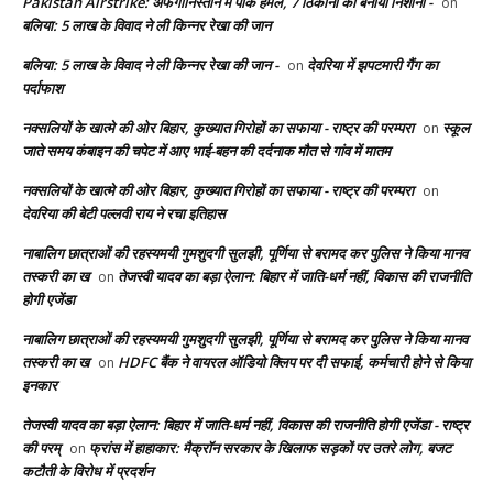
Pakistan Airstrike: अफगानिस्तान में पाक हमले, 7 ठिकानों को बनाया निशाना -
on
बलिया: 5 लाख के विवाद ने ली किन्नर रेखा की जान
बलिया: 5 लाख के विवाद ने ली किन्नर रेखा की जान -
देवरिया में झपटमारी गैंग का
on
पर्दाफाश
नक्सलियों के खात्मे की ओर बिहार, कुख्यात गिरोहों का सफाया - राष्ट्र की परम्परा
स्कूल
on
जाते समय कंबाइन की चपेट में आए भाई-बहन की दर्दनाक मौत से गांव में मातम
नक्सलियों के खात्मे की ओर बिहार, कुख्यात गिरोहों का सफाया - राष्ट्र की परम्परा
on
देवरिया की बेटी पल्लवी राय ने रचा इतिहास
नाबालिग छात्राओं की रहस्यमयी गुमशुदगी सुलझी, पूर्णिया से बरामद कर पुलिस ने किया मानव
तस्करी का ख
तेजस्वी यादव का बड़ा ऐलान: बिहार में जाति-धर्म नहीं, विकास की राजनीति
on
होगी एजेंडा
नाबालिग छात्राओं की रहस्यमयी गुमशुदगी सुलझी, पूर्णिया से बरामद कर पुलिस ने किया मानव
तस्करी का ख
HDFC बैंक ने वायरल ऑडियो क्लिप पर दी सफाई, कर्मचारी होने से किया
on
इनकार
तेजस्वी यादव का बड़ा ऐलान: बिहार में जाति-धर्म नहीं, विकास की राजनीति होगी एजेंडा - राष्ट्र
की परम्
फ्रांस में हाहाकार: मैक्रॉन सरकार के खिलाफ सड़कों पर उतरे लोग, बजट
on
कटौती के विरोध में प्रदर्शन