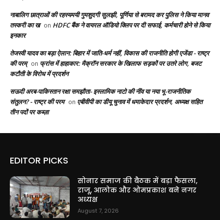
नाबालिग छात्राओं की रहस्यमयी गुमशुदगी सुलझी, पूर्णिया से बरामद कर पुलिस ने किया मानव
तस्करी का ख
HDFC बैंक ने वायरल ऑडियो क्लिप पर दी सफाई, कर्मचारी होने से किया
on
इनकार
तेजस्वी यादव का बड़ा ऐलान: बिहार में जाति-धर्म नहीं, विकास की राजनीति होगी एजेंडा - राष्ट्र
की परम्
फ्रांस में हाहाकार: मैक्रॉन सरकार के खिलाफ सड़कों पर उतरे लोग, बजट
on
कटौती के विरोध में प्रदर्शन
सऊदी अरब-पाकिस्तान रक्षा समझौता- इस्लामिक नाटो की नींव या नया भू-राजनीतिक
संतुलन? - राष्ट्र की परम
एबीवीपी का डीयू चुनाव में धमाकेदार प्रदर्शन, अध्यक्ष सहित
on
तीन पदों पर कब्ज़ा
EDITOR PICKS
सोनार समाज की बैठक में बड़ा फैसला,
राजू, आलोक और ओमप्रकाश बने नगर
अध्यक्ष
August 7, 2026