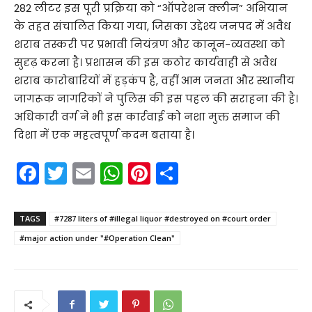
282 लीटर इस पूरी प्रक्रिया को “ऑपरेशन क्लीन” अभियान
के तहत संचालित किया गया, जिसका उद्देश्य जनपद में अवैध
शराब तस्करी पर प्रभावी नियंत्रण और कानून-व्यवस्था को
सुदृढ़ करना है। प्रशासन की इस कठोर कार्यवाही से अवैध
शराब कारोबारियों में हड़कंप है, वहीं आम जनता और स्थानीय
जागरूक नागरिकों ने पुलिस की इस पहल की सराहना की है।
अधिकारी वर्ग ने भी इस कार्रवाई को नशा मुक्त समाज की
दिशा में एक महत्वपूर्ण कदम बताया है।
F
T
E
W
Pi
S
a
w
m
h
nt
h
c
itt
ai
a
er
ar
TAGS
#7287 liters of #illegal liquor #destroyed on #court order
e
er
l
ts
e
e
#major action under "#Operation Clean"
b
A
st
o
p
o
p