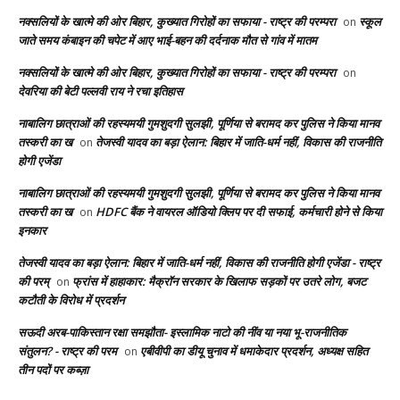
नक्सलियों के खात्मे की ओर बिहार, कुख्यात गिरोहों का सफाया - राष्ट्र की परम्परा
स्कूल
on
जाते समय कंबाइन की चपेट में आए भाई-बहन की दर्दनाक मौत से गांव में मातम
नक्सलियों के खात्मे की ओर बिहार, कुख्यात गिरोहों का सफाया - राष्ट्र की परम्परा
on
देवरिया की बेटी पल्लवी राय ने रचा इतिहास
नाबालिग छात्राओं की रहस्यमयी गुमशुदगी सुलझी, पूर्णिया से बरामद कर पुलिस ने किया मानव
तस्करी का ख
तेजस्वी यादव का बड़ा ऐलान: बिहार में जाति-धर्म नहीं, विकास की राजनीति
on
होगी एजेंडा
नाबालिग छात्राओं की रहस्यमयी गुमशुदगी सुलझी, पूर्णिया से बरामद कर पुलिस ने किया मानव
तस्करी का ख
HDFC बैंक ने वायरल ऑडियो क्लिप पर दी सफाई, कर्मचारी होने से किया
on
इनकार
तेजस्वी यादव का बड़ा ऐलान: बिहार में जाति-धर्म नहीं, विकास की राजनीति होगी एजेंडा - राष्ट्र
की परम्
फ्रांस में हाहाकार: मैक्रॉन सरकार के खिलाफ सड़कों पर उतरे लोग, बजट
on
कटौती के विरोध में प्रदर्शन
सऊदी अरब-पाकिस्तान रक्षा समझौता- इस्लामिक नाटो की नींव या नया भू-राजनीतिक
संतुलन? - राष्ट्र की परम
एबीवीपी का डीयू चुनाव में धमाकेदार प्रदर्शन, अध्यक्ष सहित
on
तीन पदों पर कब्ज़ा