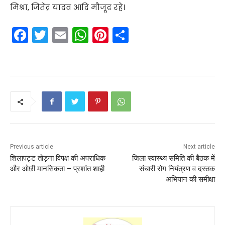
मिश्रा, जितेंद्र यादव आदि मौजूद रहे।
F
T
E
W
Pi
S
a
w
m
h
nt
h
c
itt
ai
a
er
ar
e
er
l
ts
e
e
b
A
st
o
p
o
p
k
Previous article
Next article
शिलापट्ट तोड़ना विपक्ष की अपराधिक
जिला स्वास्थ्य समिति की बैठक में
और ओछी मानसिकता – प्रशांत शाही
संचारी रोग नियंत्रण व दस्तक
अभियान की समीक्षा