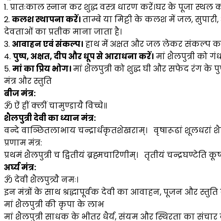
1. प्रातःकाल स्नान कर शुद्ध वस्त्र धारण करें।घर के पूजा स्थ
2.
कलश स्थापना करें।
ताम्बे या मिट्टी के कलश में जल, सुपा
देवताओं का प्रतीक माना जाता है।
3.
आवाहन एवं संकल्प।
हाथ में अक्षत और जल लेकर संकल्प करें 
4.
पुष्प, अक्षत, दीप और धूप से आराधना करें।
मां शैलपुत्री को गंध
5.
मां का प्रिय भोग।
मां शैलपुत्री को शुद्ध घी और सफेद रंग के 
मंत्र और स्तुति
बीज मंत्र:
ॐ ऐं ह्रीं क्लीं चामुण्डायै विच्चे॥
शैलपुत्री देवी का ध्यान मंत्र:
वन्दे वाञ्छितलाभाय चन्द्रार्धकृतशेखराम्। वृषारूढां शूलधरां शै
प्रणाम मंत्र:
प्रथमं शैलपुत्री च द्वितीयं ब्रह्मचारिणीम्। तृतीयं चन्द्रघण्टेति कू
अर्घ्य मंत्र:
ॐ देवी शैलपुत्र्यै नमः।
इन मंत्रों के साथ श्रद्धापूर्वक देवी का आवाहन, पूजन और स्तुति कर
मां शैलपुत्री की कृपा के लाभ
मां शैलपुत्री साधक के भीतर धैर्य, संयम और स्थिरता का संचार 