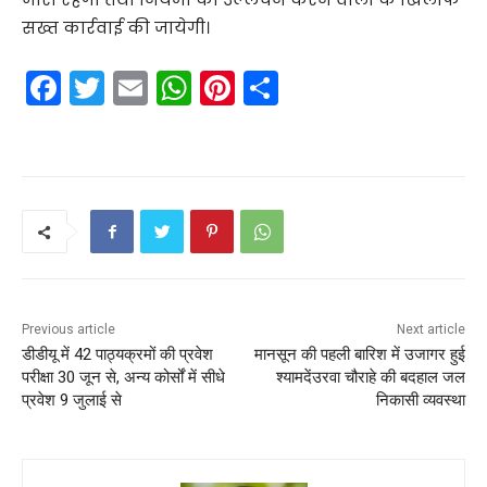
सख्त कार्रवाई की जायेगी।
F
T
E
W
Pi
S
a
w
m
h
nt
h
c
itt
ai
a
er
ar
e
er
l
ts
e
e
b
A
st
o
p
o
p
k
Previous article
Next article
डीडीयू में 42 पाठ्यक्रमों की प्रवेश
मानसून की पहली बारिश में उजागर हुई
परीक्षा 30 जून से, अन्य कोर्सों में सीधे
श्यामदेंउरवा चौराहे की बदहाल जल
प्रवेश 9 जुलाई से
निकासी व्यवस्था