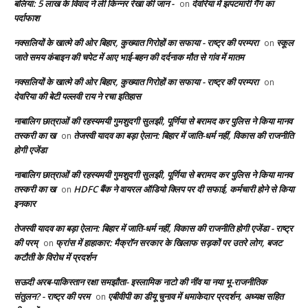
बलिया: 5 लाख के विवाद ने ली किन्नर रेखा की जान -
देवरिया में झपटमारी गैंग का
on
पर्दाफाश
नक्सलियों के खात्मे की ओर बिहार, कुख्यात गिरोहों का सफाया - राष्ट्र की परम्परा
स्कूल
on
जाते समय कंबाइन की चपेट में आए भाई-बहन की दर्दनाक मौत से गांव में मातम
नक्सलियों के खात्मे की ओर बिहार, कुख्यात गिरोहों का सफाया - राष्ट्र की परम्परा
on
देवरिया की बेटी पल्लवी राय ने रचा इतिहास
नाबालिग छात्राओं की रहस्यमयी गुमशुदगी सुलझी, पूर्णिया से बरामद कर पुलिस ने किया मानव
तस्करी का ख
तेजस्वी यादव का बड़ा ऐलान: बिहार में जाति-धर्म नहीं, विकास की राजनीति
on
होगी एजेंडा
नाबालिग छात्राओं की रहस्यमयी गुमशुदगी सुलझी, पूर्णिया से बरामद कर पुलिस ने किया मानव
तस्करी का ख
HDFC बैंक ने वायरल ऑडियो क्लिप पर दी सफाई, कर्मचारी होने से किया
on
इनकार
तेजस्वी यादव का बड़ा ऐलान: बिहार में जाति-धर्म नहीं, विकास की राजनीति होगी एजेंडा - राष्ट्र
की परम्
फ्रांस में हाहाकार: मैक्रॉन सरकार के खिलाफ सड़कों पर उतरे लोग, बजट
on
कटौती के विरोध में प्रदर्शन
सऊदी अरब-पाकिस्तान रक्षा समझौता- इस्लामिक नाटो की नींव या नया भू-राजनीतिक
संतुलन? - राष्ट्र की परम
एबीवीपी का डीयू चुनाव में धमाकेदार प्रदर्शन, अध्यक्ष सहित
on