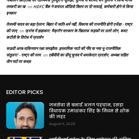
नाबालिग छात्राओं की रहस्यमयी गुमशुदगी सुलझी, पूर्णिया से बरामद कर पुलिस ने किया मानव
तस्करी का ख
HDFC बैंक ने वायरल ऑडियो क्लिप पर दी सफाई, कर्मचारी होने से किया
on
इनकार
तेजस्वी यादव का बड़ा ऐलान: बिहार में जाति-धर्म नहीं, विकास की राजनीति होगी एजेंडा - राष्ट्र
की परम्
फ्रांस में हाहाकार: मैक्रॉन सरकार के खिलाफ सड़कों पर उतरे लोग, बजट
on
कटौती के विरोध में प्रदर्शन
सऊदी अरब-पाकिस्तान रक्षा समझौता- इस्लामिक नाटो की नींव या नया भू-राजनीतिक
संतुलन? - राष्ट्र की परम
एबीवीपी का डीयू चुनाव में धमाकेदार प्रदर्शन, अध्यक्ष सहित
on
तीन पदों पर कब्ज़ा
EDITOR PICKS
जनसेवा से बनाई अलग पहचान, रसड़ा
विधायक उमाशंकर सिंह के निधन से शोक
की लहर
August 5, 2026