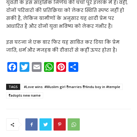
युवती के इस साहसिक निर्णय की चर्चा पूरे इलाके में है। वहीं,
दोनों परिवारों की प्रतिक्रिया को लेकर स्थिति स्पष्ट नहीं हो
सकी है, लेकिन ग्रामीणों के अनुसार यह शादी प्रेम पर
आधारित है और दोनों युवा भविष्य को लेकर गंभीर हैं।
इस घटना ने एक बार फिर यह साबित कर दिया कि प्रेम
जाति, धर्म और मजहब की दीवारों से कहीं ऊपर होता है।
F
T
E
W
Pi
S
a
w
m
h
nt
h
c
itt
ai
a
er
ar
TAGS
#Love wins: #Muslim girl ₹marries ₹Hindu boy in #temple
e
er
l
ts
e
e
₹adopts new name
b
A
st
o
p
o
p
k