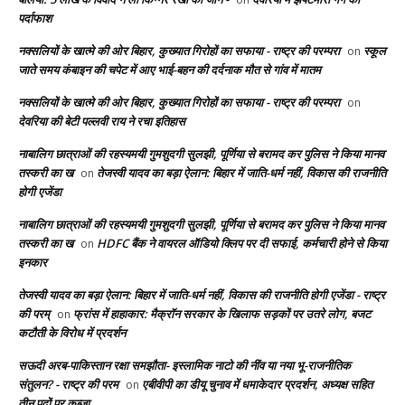
पर्दाफाश
नक्सलियों के खात्मे की ओर बिहार, कुख्यात गिरोहों का सफाया - राष्ट्र की परम्परा
स्कूल
on
जाते समय कंबाइन की चपेट में आए भाई-बहन की दर्दनाक मौत से गांव में मातम
नक्सलियों के खात्मे की ओर बिहार, कुख्यात गिरोहों का सफाया - राष्ट्र की परम्परा
on
देवरिया की बेटी पल्लवी राय ने रचा इतिहास
नाबालिग छात्राओं की रहस्यमयी गुमशुदगी सुलझी, पूर्णिया से बरामद कर पुलिस ने किया मानव
तस्करी का ख
तेजस्वी यादव का बड़ा ऐलान: बिहार में जाति-धर्म नहीं, विकास की राजनीति
on
होगी एजेंडा
नाबालिग छात्राओं की रहस्यमयी गुमशुदगी सुलझी, पूर्णिया से बरामद कर पुलिस ने किया मानव
तस्करी का ख
HDFC बैंक ने वायरल ऑडियो क्लिप पर दी सफाई, कर्मचारी होने से किया
on
इनकार
तेजस्वी यादव का बड़ा ऐलान: बिहार में जाति-धर्म नहीं, विकास की राजनीति होगी एजेंडा - राष्ट्र
की परम्
फ्रांस में हाहाकार: मैक्रॉन सरकार के खिलाफ सड़कों पर उतरे लोग, बजट
on
कटौती के विरोध में प्रदर्शन
सऊदी अरब-पाकिस्तान रक्षा समझौता- इस्लामिक नाटो की नींव या नया भू-राजनीतिक
संतुलन? - राष्ट्र की परम
एबीवीपी का डीयू चुनाव में धमाकेदार प्रदर्शन, अध्यक्ष सहित
on
तीन पदों पर कब्ज़ा