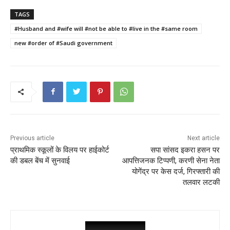
c
itt
ai
a
er
ar
TAGS
e
er
l
ts
e
e
#Husband and #wife will #not be able to #live in the #same room
b
A
st
new #order of #Saudi government
o
p
o
p
k
Previous article
Next article
प्राथमिक स्कूलों के विलय पर हाईकोर्ट
सपा सांसद इकरा हसन पर
की डबल बेंच में सुनवाई
आपत्तिजनक टिप्पणी, करणी सेना नेता
योगेंद्र पर केस दर्ज, गिरफ्तारी की
तलवार लटकी