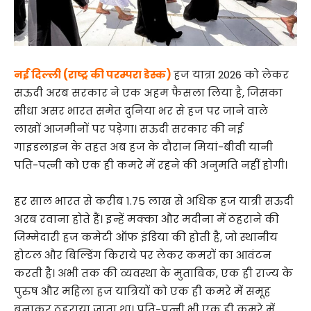
नई दिल्ली (राष्ट्र की परम्परा डेस्क)
हज यात्रा 2026 को लेकर
सऊदी अरब सरकार ने एक अहम फैसला लिया है, जिसका
सीधा असर भारत समेत दुनिया भर से हज पर जाने वाले
लाखों आजमीनों पर पड़ेगा। सऊदी सरकार की नई
गाइडलाइन के तहत अब हज के दौरान मियां-बीवी यानी
पति-पत्नी को एक ही कमरे में रहने की अनुमति नहीं होगी।
हर साल भारत से करीब 1.75 लाख से अधिक हज यात्री सऊदी
अरब रवाना होते हैं। इन्हें मक्का और मदीना में ठहराने की
जिम्मेदारी हज कमेटी ऑफ इंडिया की होती है, जो स्थानीय
होटल और बिल्डिंग किराये पर लेकर कमरों का आवंटन
करती है। अभी तक की व्यवस्था के मुताबिक, एक ही राज्य के
पुरुष और महिला हज यात्रियों को एक ही कमरे में समूह
बनाकर ठहराया जाता था। पति-पत्नी भी एक ही कमरे में