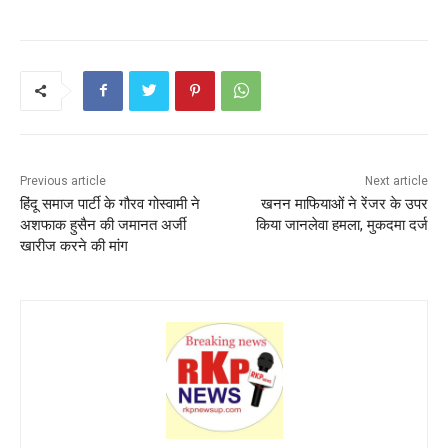
c
itt
ai
a
er
ar
e
er
l
ts
e
e
b
A
st
o
p
o
p
k
Previous article
Next article
हिंदू समाज पार्टी के गौरव गोस्वामी ने
खनन माफियाओं ने रेंजर के उपर
अशफाक हुसैन की जमानत अर्जी
किया जानलेवा हमला, मुकदमा दर्ज
खारीज करने की मांग