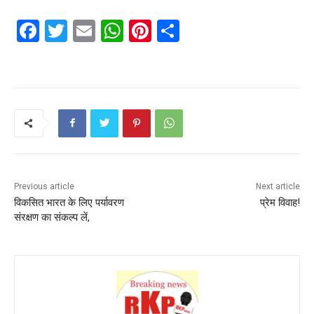
F
T
E
W
Pi
S
a
w
m
h
nt
h
c
itt
ai
a
er
ar
e
er
l
ts
e
e
b
A
st
o
p
o
p
k
Previous article
Next article
विकसित भारत के लिए पर्यावरण
प्रेम विवाह!
संरक्षण का संकल्प लें,