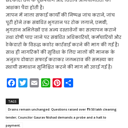
सरकारी धन के दुरुपयोग और वित्तीय अनियमितता की
आशंका पैदा होती है।
ज्ञापन में नाला सफाई कार्यों की निष्पक्ष जांच कराने, जांच
पूरी होने तक संबंधित भुगतान पर रोक लगाने, एमबी,
भुगतान अभिलेखों एवं अन्य दस्तावेजों का सत्यापन कराने
तथा दोषी पाए जाने पर संबंधित अधिकारियों, कर्मचारियों और
ठेकेदारों के विरुद्ध कठोर कार्रवाई करने की मांग की गई है।
साथ ही नागरिकों की सुविधा के लिए नालों की मानक के
अनुरूप दोबारा सफाई कराकर जलभराव की समस्या का
स्थायी समाधान सुनिश्चित करने की मांग भी उठाई गई है।
F
T
E
W
Pi
S
a
w
m
h
nt
h
c
itt
ai
a
er
ar
TAGS
e
er
l
ts
e
e
Drains remain unchanged: Questions raised over ₹9.50 lakh cleaning
b
A
st
tender; Councilor Gaurav Nishad demands a probe and a halt to
payment.