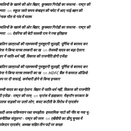
सलियों के खात्मे की ओर बिहार, कुख्यात गिरोहों का सफाया - राष्ट्र की
्परा
स्कूल जाते समय कंबाइन की चपेट में आए भाई-बहन की
on
दनाक मौत से गांव में मातम
सलियों के खात्मे की ओर बिहार, कुख्यात गिरोहों का सफाया - राष्ट्र की
्परा
देवरिया की बेटी पल्लवी राय ने रचा इतिहास
on
बालिग छात्राओं की रहस्यमयी गुमशुदगी सुलझी, पूर्णिया से बरामद कर
लिस ने किया मानव तस्करी का ख
तेजस्वी यादव का बड़ा ऐलान:
on
ार में जाति-धर्म नहीं, विकास की राजनीति होगी एजेंडा
बालिग छात्राओं की रहस्यमयी गुमशुदगी सुलझी, पूर्णिया से बरामद कर
लिस ने किया मानव तस्करी का ख
HDFC बैंक ने वायरल ऑडियो
on
लिप पर दी सफाई, कर्मचारी होने से किया इनकार
स्वी यादव का बड़ा ऐलान: बिहार में जाति-धर्म नहीं, विकास की राजनीति
ी एजेंडा - राष्ट्र की परम्
फ्रांस में हाहाकार: मैक्रॉन सरकार के
on
लाफ सड़कों पर उतरे लोग, बजट कटौती के विरोध में प्रदर्शन
दी अरब-पाकिस्तान रक्षा समझौता- इस्लामिक नाटो की नींव या नया भू-
जनीतिक संतुलन? - राष्ट्र की परम
एबीवीपी का डीयू चुनाव में
on
केदार प्रदर्शन, अध्यक्ष सहित तीन पदों पर कब्ज़ा