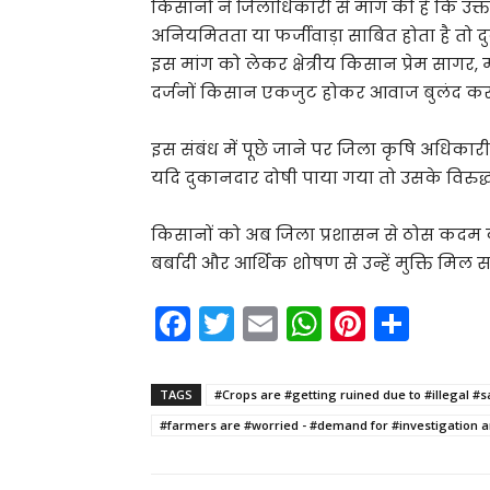
किसानों ने जिलाधिकारी से मांग की है कि 
अनियमितता या फर्जीवाड़ा साबित होता है तो
इस मांग को लेकर क्षेत्रीय किसान प्रेम सागर,
दर्जनों किसान एकजुट होकर आवाज बुलंद कर रह
इस संबंध में पूछे जाने पर जिला कृषि अधिकार
यदि दुकानदार दोषी पाया गया तो उसके विरुद्
किसानों को अब जिला प्रशासन से ठोस कदम की 
बर्बादी और आर्थिक शोषण से उन्हें मुक्ति मिल 
F
T
E
W
Pi
S
a
w
m
h
nt
h
c
itt
ai
a
er
ar
TAGS
#Crops are #getting ruined due to #illegal #s
e
er
l
ts
e
e
#farmers are #worried - #demand for #investigation an
b
A
st