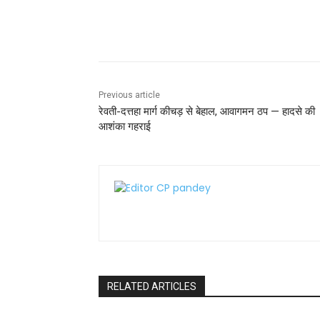
o
p
o
p
Share
k
Previous article
रेवती-दत्तहा मार्ग कीचड़ से बेहाल, आवागमन ठप — हादसे की
आशंका गहराई
RELATED ARTICLES