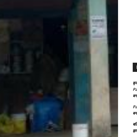
बृज
Pa
बन
Pa
बन
बल
झप