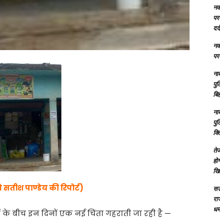
नक्
परम
दर्
नक्
परम
ना
पु
बिह
ना
पु
क्
तेज
होग
खि
सतीश पाण्डेय की रिपोर्ट)
सऊ
रा
धमा
 के बीच इन दिनों एक नई चिंता गहराती जा रही है —