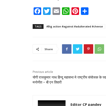
F
T
E
W
Pi
S
a
w
m
h
nt
h
c
itt
ai
a
er
ar
TAGS
#Big action #against #adulterated #cheese
e
er
l
ts
e
e
b
A
st
o
p
Share
o
p
k
Previous article
योगी राजकुमार नाथ हिन्दू महासभा मे राष्ट्रीय संयोजक के प
मनोनीत – बी एन तिवारी
Editor CP pandey