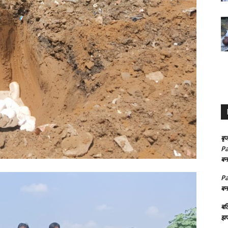
बृज
Pa
बन
Pa
बन
बल
झप