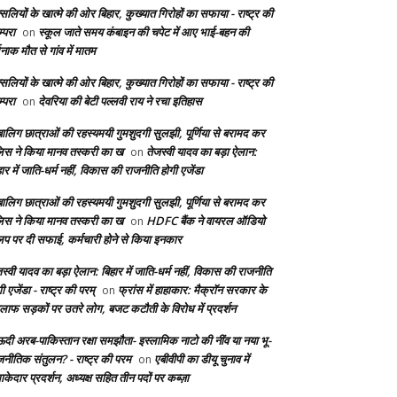
सलियों के खात्मे की ओर बिहार, कुख्यात गिरोहों का सफाया - राष्ट्र की
्परा
स्कूल जाते समय कंबाइन की चपेट में आए भाई-बहन की
on
दनाक मौत से गांव में मातम
सलियों के खात्मे की ओर बिहार, कुख्यात गिरोहों का सफाया - राष्ट्र की
्परा
देवरिया की बेटी पल्लवी राय ने रचा इतिहास
on
बालिग छात्राओं की रहस्यमयी गुमशुदगी सुलझी, पूर्णिया से बरामद कर
लिस ने किया मानव तस्करी का ख
तेजस्वी यादव का बड़ा ऐलान:
on
ार में जाति-धर्म नहीं, विकास की राजनीति होगी एजेंडा
बालिग छात्राओं की रहस्यमयी गुमशुदगी सुलझी, पूर्णिया से बरामद कर
लिस ने किया मानव तस्करी का ख
HDFC बैंक ने वायरल ऑडियो
on
लिप पर दी सफाई, कर्मचारी होने से किया इनकार
स्वी यादव का बड़ा ऐलान: बिहार में जाति-धर्म नहीं, विकास की राजनीति
ी एजेंडा - राष्ट्र की परम्
फ्रांस में हाहाकार: मैक्रॉन सरकार के
on
लाफ सड़कों पर उतरे लोग, बजट कटौती के विरोध में प्रदर्शन
दी अरब-पाकिस्तान रक्षा समझौता- इस्लामिक नाटो की नींव या नया भू-
जनीतिक संतुलन? - राष्ट्र की परम
एबीवीपी का डीयू चुनाव में
on
केदार प्रदर्शन, अध्यक्ष सहित तीन पदों पर कब्ज़ा