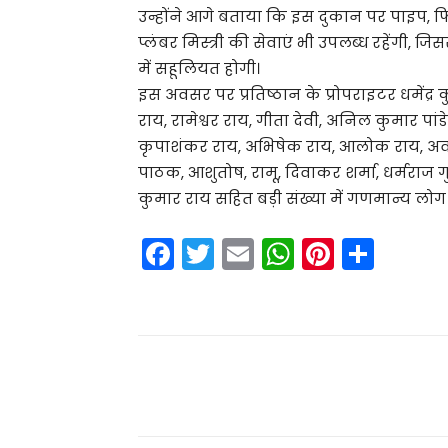
उन्होंने आगे बताया कि इस दुकान पर पाइप, फि
प्लंबर मिस्त्री की सेवाएं भी उपलब्ध रहेंगी, ज
में सहूलियत होगी।
इस अवसर पर प्रतिष्ठान के प्रोपराइटर धमेंद्र क
राय, रामेश्वर राय, गीता देवी, अनिल कुमार पांड
कृपाशंकर राय, अभिषेक राय, आलोक राय, अवनीश र
पाठक, आशुतोष, रामू, दिवाकर शर्मा, धर्मराज गुप
कुमार राय सहित बड़ी संख्या में गणमान्य लोग 
F
T
E
W
Pi
S
a
w
m
h
nt
h
c
itt
ai
a
er
ar
e
er
l
ts
e
e
b
A
st
Share
o
p
o
p