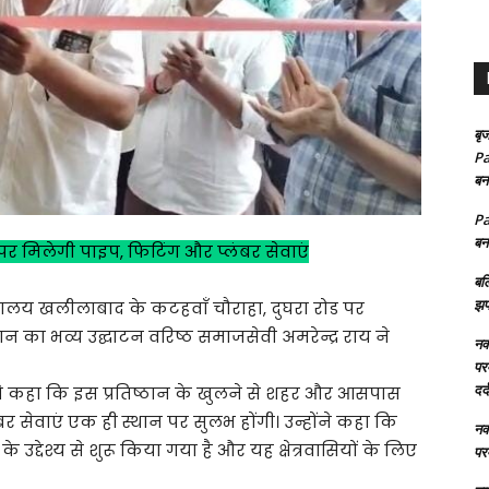
बृज
Pa
बन
Pa
बन
र मिलेगी पाइप, फिटिंग और प्लंबर सेवाएं
बल
झप
्यालय खलीलाबाद के कटहवाँ चौराहा, दुघरा रोड पर
ठान का भव्य उद्घाटन वरिष्ठ समाजसेवी अमरेन्द्र राय ने
नक्
परम
दर्
य ने कहा कि इस प्रतिष्ठान के खुलने से शहर और आसपास
लंबर सेवाएं एक ही स्थान पर सुलभ होंगी। उन्होंने कहा कि
नक्
े के उद्देश्य से शुरू किया गया है और यह क्षेत्रवासियों के लिए
परम