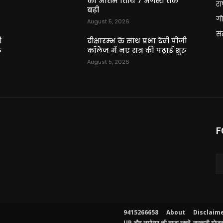
की अंतिम तिथि 7 अगस्त तक
राष
बढ़ी
गो
August 5, 2026
स
ी
दीक्षारम्भ के साथ प्रभा देवी पीजी
ू
कॉलेज में नए सत्र की पढ़ाई शुरू
August 5, 2026
F
9415266658
About
Disclaim
UP और अयोध्या की ताजा खबरें, सरकारी योजनाए