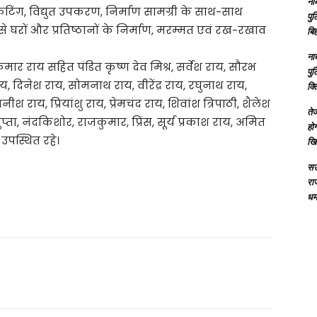
ना
टिंग, विद्युत उपकरण, निर्माण सामग्री के साथ-साथ
पु
िससे घरों और प्रतिष्ठानों के निर्माण, मरम्मत एवं रख-रखाव
बिह
ना
ुमार राय सहित पंडित कृष्ण देव मिश्र, सर्वेश राय, सौरभ
पु
ेय, दिनेश राय, सोमनाथ राय, वीरेंद्र राय, रघुनाथ राय,
क्
ाय, प्रियांशु राय, प्रेमचंद राय, शिवांश त्रिपाठी, शैलेश
तेज
्ता, नंदकिशोर, राजकुमार, प्रिंस, सूर्य प्रकाश राय, अमित
होग
उपस्थित रहे।
खि
सऊ
रा
धमा