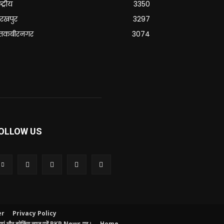
्ट्रीय
3350
रखपुर
3297
ंतकबीरनगर
3074
OLLOW US
er
Privacy Policy
ं और ब्रेकिंग न्यूज़ पढ़ें RKP News पर।
Home