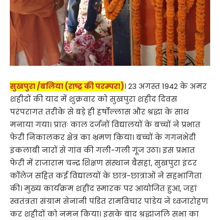
सुखपुरा /बलिया (राष्ट्र की परम्परा)
। 23 अगस्त 1942 के अमर
शहीदों की याद में शुक्रवार को सुखपुरा शहीद दिवस
परंपरागत तरीके से बड़े ही हर्षोल्लास और श्रद्धा के साथ
मनाया गया। प्रातः काल दर्जनों विद्यालयों के बच्चों ने प्रभात
फेरी निकालकर क्षेत्र का भ्रमण किया। बच्चों के गगनभेदी
इंकलाबी नारों से गांव की गली-गली गूंज उठा। इस प्रभात
फेरी में राजाराम चन्द्र शिक्षण संस्थान बैसहां, सुखपुरा इंटर
कॉलेज सहित कई विद्यालयों के छात्र-छात्राओं ने सहभागिता
की। मुख्य कार्यक्रम शहीद स्मारक पर आयोजित हुआ, जहां
स्वतंत्रता संग्राम सेनानी पंडित रामविचार पांडेय ने ध्वजारोहण
कर शहीदों को नमन किया। इसके बाद श्रद्धांजलि सभा का