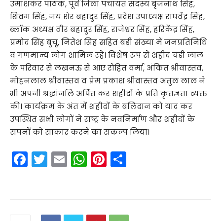
उमाशंकर पाठक, पूर्व जिला पंचायत सदस्य बृजनाथ सिंह,
शिवम सिंह, जय शेर बहादुर सिंह, प्रदेश उपाध्यक्ष राघवेंद्र सिंह,
ब्लॉक अध्यक्ष वीर बहादुर सिंह, राजेश्वर सिंह, हरिकेंद्र सिंह,
प्रमोद सिंह बुचू, नितेश सिंह सहित बड़ी संख्या में जनप्रतिनिधि
व गणमान्य लोग शामिल रहे। विशेष रूप से शहीद चंडी लाल
के परिवार से लखनऊ से आए रोहित वर्मा, अंकित श्रीवास्तव,
मोहनलाल श्रीवास्तव व प्रेम प्रकाश श्रीवास्तव अतुल लाल ने
भी अपनी श्रद्धांजलि अर्पित कर शहीदों के प्रति कृतज्ञता व्यक्त
की। कार्यक्रम के अंत में शहीदों के बलिदान को याद कर
उपस्थित सभी लोगों ने राष्ट्र के नवनिर्माण और शहीदों के
सपनों को साकार करने का संकल्प लिया।
F
T
E
W
Pi
S
a
w
m
h
nt
h
c
itt
ai
a
er
ar
e
er
l
ts
e
e