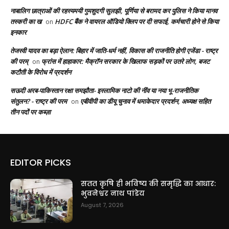
नाबालिग छात्राओं की रहस्यमयी गुमशुदगी सुलझी, पूर्णिया से बरामद कर पुलिस ने किया मानव
तस्करी का ख
HDFC बैंक ने वायरल ऑडियो क्लिप पर दी सफाई, कर्मचारी होने से किया
on
इनकार
तेजस्वी यादव का बड़ा ऐलान: बिहार में जाति-धर्म नहीं, विकास की राजनीति होगी एजेंडा - राष्ट्र
की परम्
फ्रांस में हाहाकार: मैक्रॉन सरकार के खिलाफ सड़कों पर उतरे लोग, बजट
on
कटौती के विरोध में प्रदर्शन
सऊदी अरब-पाकिस्तान रक्षा समझौता- इस्लामिक नाटो की नींव या नया भू-राजनीतिक
संतुलन? - राष्ट्र की परम
एबीवीपी का डीयू चुनाव में धमाकेदार प्रदर्शन, अध्यक्ष सहित
on
तीन पदों पर कब्ज़ा
EDITOR PICKS
सतत कृषि ही भविष्य की समृद्धि का आधार:
भुवनेश्वर नाथ पांडेय
August 7, 2026