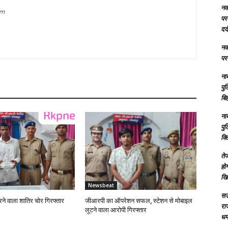
नक्
om
परम
दर्
नक्
परम
ना
पु
बिह
ना
पु
क्
तेज
होग
खि
Newsbeat
सऊ
 करने वाला शातिर चोर गिरफ्तार
जीआरपी का ऑपरेशन सफल, स्टेशन से मोबाइल
रा
लूटने वाला आरोपी गिरफ्तार
धमा