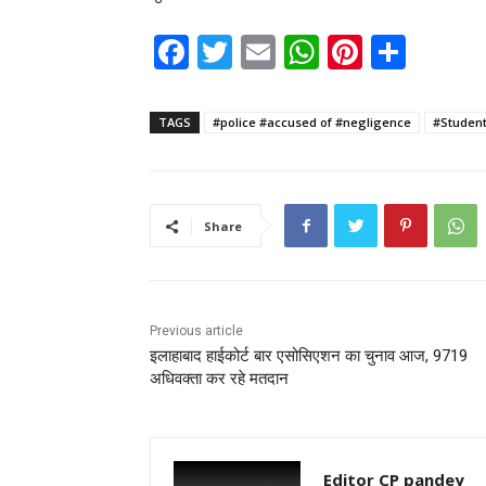
F
T
E
W
Pi
S
a
w
m
h
nt
h
c
itt
ai
a
er
ar
TAGS
#police #accused of #negligence
#Student
e
er
l
ts
e
e
b
A
st
o
p
Share
o
p
k
Previous article
इलाहाबाद हाईकोर्ट बार एसोसिएशन का चुनाव आज, 9719
अधिवक्ता कर रहे मतदान
Editor CP pandey