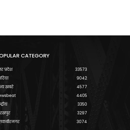
OPULAR CATEGORY
्तर प्रदेश
33573
वरिया
9042
्य खबरे
4577
ewsbeat
4405
्ट्रीय
3350
रखपुर
3297
ंतकबीरनगर
3074