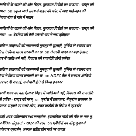
सलियों के खात्मे की ओर बिहार, कुख्यात गिरोहों का सफाया - राष्ट्र की
्परा
स्कूल जाते समय कंबाइन की चपेट में आए भाई-बहन की
on
दनाक मौत से गांव में मातम
सलियों के खात्मे की ओर बिहार, कुख्यात गिरोहों का सफाया - राष्ट्र की
्परा
देवरिया की बेटी पल्लवी राय ने रचा इतिहास
on
बालिग छात्राओं की रहस्यमयी गुमशुदगी सुलझी, पूर्णिया से बरामद कर
लिस ने किया मानव तस्करी का ख
तेजस्वी यादव का बड़ा ऐलान:
on
ार में जाति-धर्म नहीं, विकास की राजनीति होगी एजेंडा
बालिग छात्राओं की रहस्यमयी गुमशुदगी सुलझी, पूर्णिया से बरामद कर
लिस ने किया मानव तस्करी का ख
HDFC बैंक ने वायरल ऑडियो
on
लिप पर दी सफाई, कर्मचारी होने से किया इनकार
स्वी यादव का बड़ा ऐलान: बिहार में जाति-धर्म नहीं, विकास की राजनीति
ी एजेंडा - राष्ट्र की परम्
फ्रांस में हाहाकार: मैक्रॉन सरकार के
on
लाफ सड़कों पर उतरे लोग, बजट कटौती के विरोध में प्रदर्शन
दी अरब-पाकिस्तान रक्षा समझौता- इस्लामिक नाटो की नींव या नया भू-
जनीतिक संतुलन? - राष्ट्र की परम
एबीवीपी का डीयू चुनाव में
on
केदार प्रदर्शन, अध्यक्ष सहित तीन पदों पर कब्ज़ा