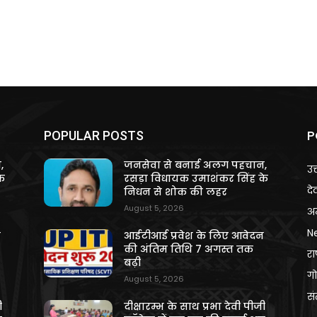
P
POPULAR POSTS
,
जनसेवा से बनाई अलग पहचान,
उत
े
रसड़ा विधायक उमाशंकर सिंह के
दे
निधन से शोक की लहर
August 5, 2026
अन
N
न
आईटीआई प्रवेश के लिए आवेदन
की अंतिम तिथि 7 अगस्त तक
राष
बढ़ी
गो
August 5, 2026
स
ी
दीक्षारम्भ के साथ प्रभा देवी पीजी