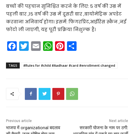
बच्चों की पहचान सुनिश्चित करने के लिए: 5 वर्ष की उम्र में
पहली बार ,15 वर्ष की उम्र में दूसरी बार ,बायोमेट्रिक अपडेट
करवाना अनिवार्य होगा। इसमें: फिंगरप्रिंट,आईरिस स्कैन ,नई
फोटो ली जाएगी, यह पूरी प्रक्रिया निशुल्क है।
F
T
E
W
Pi
S
a
w
m
h
nt
h
c
itt
ai
a
er
ar
TAGS
#Rules for #child #Aadhaar #card #enrollment changed
e
er
l
ts
e
e
b
A
st
o
p
o
p
k
Previous article
Next article
भाजपा में organizational बदलाव
सरकारी योजना के नाम पर ठगी:
की तैयारी, जल्द घोषित होगा नया
अमडरिया गांव में पकड़े गए चार फर्जी