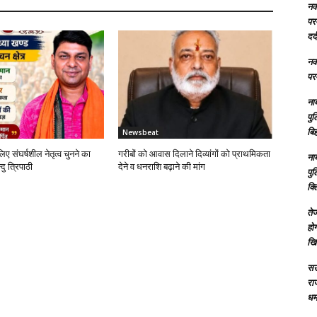
नक्
परम
दर्
नक्
परम
ना
पु
बिह
Newsbeat
लिए संघर्षशील नेतृत्व चुनने का
गरीबों को आवास दिलाने दिव्यांगों को प्राथमिकता
ना
दु त्रिपाठी
देने व धनराशि बढ़ाने की मांग
पु
क्
तेज
होग
खि
सऊ
रा
धमा