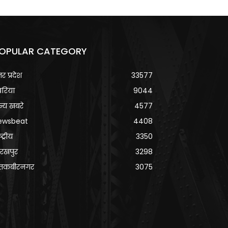
OPULAR CATEGORY
्तर प्रदेश
33577
वरिया
9044
्य खबरे
4577
ewsbeat
4408
्ट्रीय
3350
रखपुर
3298
ंतकबीरनगर
3075