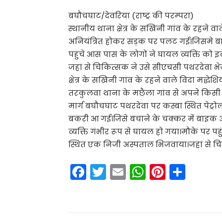
बघौचघाट/देवरिया (राष्ट्र की परम्परा)
स्थानीय थाना क्षेत्र के सखिनी गांव के रहन
अनियंत्रित होकर सड़क पर पलट गई।जिसमे बाइ
पहुंचे आस पास के लोगों ने घायल व्यक्ति क
जहां से चिकित्सक ने उसे सीएचसी पथरदेवा भे
क्षेत्र के सखिनी गांव के रहने वाले विंदा मद्धेश
तरकुलवा थाना के मछैला गांव से अपने किसी र
मार्ग बघौचघाट पथरदेवा पर कस्बा स्थित पेट्
बकरी आ गई।जिसे बचाने के चक्कर में बाइक
व्यक्ति गंभीर रूप से घायल हो गया।मौके पर 
स्थित एक निजी अस्पताल भिजवाया।जहां से चि
F
T
E
W
Pi
S
a
w
m
h
nt
h
c
itt
ai
a
er
ar
e
er
l
ts
e
e