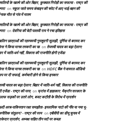
सलियों के खात्मे की ओर बिहार, कुख्यात गिरोहों का सफाया - राष्ट्र की
्परा
स्कूल जाते समय कंबाइन की चपेट में आए भाई-बहन की
on
दनाक मौत से गांव में मातम
सलियों के खात्मे की ओर बिहार, कुख्यात गिरोहों का सफाया - राष्ट्र की
्परा
देवरिया की बेटी पल्लवी राय ने रचा इतिहास
on
बालिग छात्राओं की रहस्यमयी गुमशुदगी सुलझी, पूर्णिया से बरामद कर
लिस ने किया मानव तस्करी का ख
तेजस्वी यादव का बड़ा ऐलान:
on
ार में जाति-धर्म नहीं, विकास की राजनीति होगी एजेंडा
बालिग छात्राओं की रहस्यमयी गुमशुदगी सुलझी, पूर्णिया से बरामद कर
लिस ने किया मानव तस्करी का ख
HDFC बैंक ने वायरल ऑडियो
on
लिप पर दी सफाई, कर्मचारी होने से किया इनकार
स्वी यादव का बड़ा ऐलान: बिहार में जाति-धर्म नहीं, विकास की राजनीति
ी एजेंडा - राष्ट्र की परम्
फ्रांस में हाहाकार: मैक्रॉन सरकार के
on
लाफ सड़कों पर उतरे लोग, बजट कटौती के विरोध में प्रदर्शन
दी अरब-पाकिस्तान रक्षा समझौता- इस्लामिक नाटो की नींव या नया भू-
जनीतिक संतुलन? - राष्ट्र की परम
एबीवीपी का डीयू चुनाव में
on
केदार प्रदर्शन, अध्यक्ष सहित तीन पदों पर कब्ज़ा