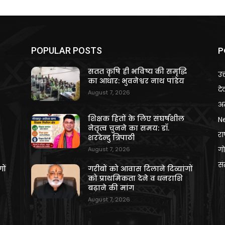
P
POPULAR POSTS
ि
सतत कृषि ही भविष्य की समृद्धि
उत
का आधार: भुवनेश्वर नाथ पांडेय
दे
August 7, 2026
अन
शिक्षक हितों के लिए संघर्षशील
N
नेतृत्व चुनने का समय: डॉ.
राष
शरदेन्दु त्रिपाठी
गो
August 7, 2026
स
ों
गरीबों को आवास दिलाने दिव्यांगों
को प्राथमिकता देने व धनराशि
बढ़ाने की मांग
August 7, 2026