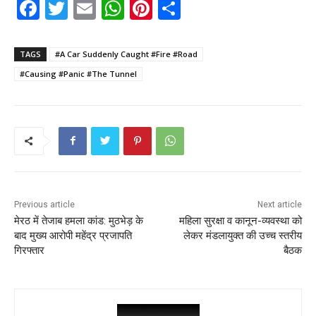
F
T
E
W
Pi
S
a
w
m
h
nt
h
c
itt
ai
a
er
ar
TAGS
#A Car Suddenly Caught #Fire #Road
e
er
l
ts
e
e
#Causing #Panic #The Tunnel
b
A
st
o
p
o
p
k
Previous article
Next article
मेरठ में तेजाब हमला कांड: मुठभेड़ के
महिला सुरक्षा व कानून-व्यवस्था को
बाद मुख्य आरोपी महेंद्र प्रजापति
लेकर मंडलायुक्त की उच्च स्तरीय
गिरफ्तार
बैठक