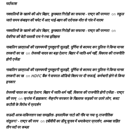
पर्दाफाश
नक्सलियों के खात्मे की ओर बिहार, कुख्यात गिरोहों का सफाया - राष्ट्र की परम्परा
स्कूल
on
जाते समय कंबाइन की चपेट में आए भाई-बहन की दर्दनाक मौत से गांव में मातम
नक्सलियों के खात्मे की ओर बिहार, कुख्यात गिरोहों का सफाया - राष्ट्र की परम्परा
on
देवरिया की बेटी पल्लवी राय ने रचा इतिहास
नाबालिग छात्राओं की रहस्यमयी गुमशुदगी सुलझी, पूर्णिया से बरामद कर पुलिस ने किया मानव
तस्करी का ख
तेजस्वी यादव का बड़ा ऐलान: बिहार में जाति-धर्म नहीं, विकास की राजनीति
on
होगी एजेंडा
नाबालिग छात्राओं की रहस्यमयी गुमशुदगी सुलझी, पूर्णिया से बरामद कर पुलिस ने किया मानव
तस्करी का ख
HDFC बैंक ने वायरल ऑडियो क्लिप पर दी सफाई, कर्मचारी होने से किया
on
इनकार
तेजस्वी यादव का बड़ा ऐलान: बिहार में जाति-धर्म नहीं, विकास की राजनीति होगी एजेंडा - राष्ट्र
की परम्
फ्रांस में हाहाकार: मैक्रॉन सरकार के खिलाफ सड़कों पर उतरे लोग, बजट
on
कटौती के विरोध में प्रदर्शन
सऊदी अरब-पाकिस्तान रक्षा समझौता- इस्लामिक नाटो की नींव या नया भू-राजनीतिक
संतुलन? - राष्ट्र की परम
एबीवीपी का डीयू चुनाव में धमाकेदार प्रदर्शन, अध्यक्ष सहित
on
तीन पदों पर कब्ज़ा