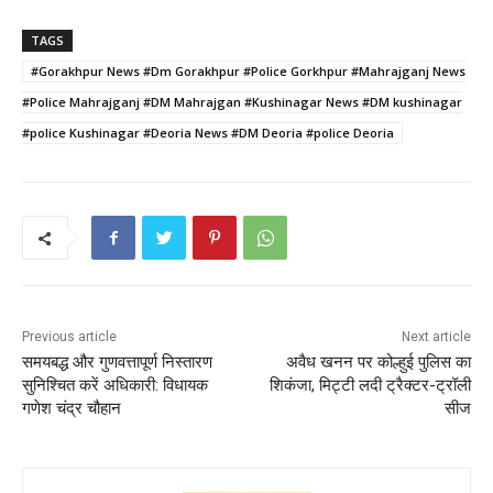
a
w
m
h
nt
h
c
itt
ai
a
er
ar
TAGS
e
er
l
ts
e
e
#Gorakhpur News #Dm Gorakhpur #Police Gorkhpur #Mahrajganj News
b
A
st
#Police Mahrajganj #DM Mahrajgan #Kushinagar News #DM kushinagar
o
p
#police Kushinagar #Deoria News #DM Deoria #police Deoria
o
p
k
Previous article
Next article
समयबद्ध और गुणवत्तापूर्ण निस्तारण
अवैध खनन पर कोल्हुई पुलिस का
सुनिश्चित करें अधिकारी: विधायक
शिकंजा, मिट्टी लदी ट्रैक्टर-ट्रॉली
गणेश चंद्र चौहान
सीज