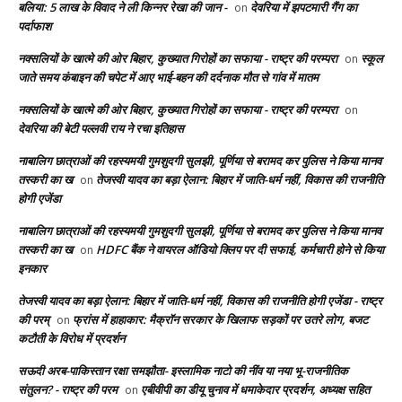
बलिया: 5 लाख के विवाद ने ली किन्नर रेखा की जान -
देवरिया में झपटमारी गैंग का
on
पर्दाफाश
नक्सलियों के खात्मे की ओर बिहार, कुख्यात गिरोहों का सफाया - राष्ट्र की परम्परा
स्कूल
on
जाते समय कंबाइन की चपेट में आए भाई-बहन की दर्दनाक मौत से गांव में मातम
नक्सलियों के खात्मे की ओर बिहार, कुख्यात गिरोहों का सफाया - राष्ट्र की परम्परा
on
देवरिया की बेटी पल्लवी राय ने रचा इतिहास
नाबालिग छात्राओं की रहस्यमयी गुमशुदगी सुलझी, पूर्णिया से बरामद कर पुलिस ने किया मानव
तस्करी का ख
तेजस्वी यादव का बड़ा ऐलान: बिहार में जाति-धर्म नहीं, विकास की राजनीति
on
होगी एजेंडा
नाबालिग छात्राओं की रहस्यमयी गुमशुदगी सुलझी, पूर्णिया से बरामद कर पुलिस ने किया मानव
तस्करी का ख
HDFC बैंक ने वायरल ऑडियो क्लिप पर दी सफाई, कर्मचारी होने से किया
on
इनकार
तेजस्वी यादव का बड़ा ऐलान: बिहार में जाति-धर्म नहीं, विकास की राजनीति होगी एजेंडा - राष्ट्र
की परम्
फ्रांस में हाहाकार: मैक्रॉन सरकार के खिलाफ सड़कों पर उतरे लोग, बजट
on
कटौती के विरोध में प्रदर्शन
सऊदी अरब-पाकिस्तान रक्षा समझौता- इस्लामिक नाटो की नींव या नया भू-राजनीतिक
संतुलन? - राष्ट्र की परम
एबीवीपी का डीयू चुनाव में धमाकेदार प्रदर्शन, अध्यक्ष सहित
on