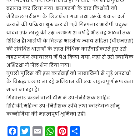
को गिरफ्तार कर लिया। साथ ही किशोरी को भी सकुशल
बरामद कर लिया गया। बरामदगी के बाद किशोरी को
मेडिकल परीक्षण के लिए भेजा गया तथा उसके बयान दर्ज
कराने की प्रक्रिया शुरू कर दी गई। गिरफ्तार आरोपी प्रदुम्न
यादव उर्फ लालू की उम्र लगभग 21 वर्ष है और वह आठवीं तक
शिक्षित है। आरोपी के विरुद्ध भारतीय न्याय संहिता (बीएनएस)
की संबंधित धाराओं के तहत विधिक कार्रवाई करते हुए उसे
महराजगंज न्यायालय में पेश किया गया, जहां से उसे न्यायिक
अभिरक्षा में जेल भेज दिया गया।
घुघली पुलिस की इस कार्रवाई को नाबालिगों से जुड़े अपराधों
के विरुद्ध चलाए जा रहे अभियान की एक महत्वपूर्ण सफलता
माना जा रहा है।
गिरफ्तार करने वाली टीम मे उप-निरीक्षक शाहिद
सिद्दीकी,महिला उप-निरीक्षक रुचि तथा कांस्टेबल सोनू
कन्नौजिया की महत्वपूर्ण भूमिका रही।
F
T
E
W
Pi
S