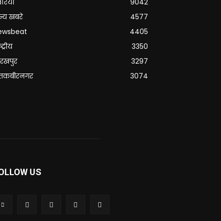
वरिया
9042
्य खबरे
4577
ewsbeat
4405
्ट्रीय
3350
रखपुर
3297
ंतकबीरनगर
3074
OLLOW US