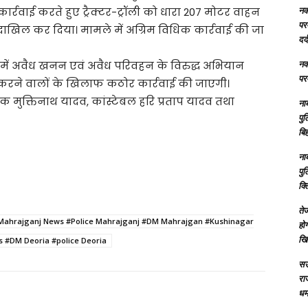
नक्
र्रवाई करते हुए ट्रैक्टर-ट्रॉली को धारा 207 मोटर वाहन
परम
ाखिल कर दिया। मामले में अग्रिम विधिक कार्रवाई की जा
दर्
नक्
 में अवैध खनन एवं अवैध परिवहन के विरुद्ध अभियान
परम
करने वालों के खिलाफ कठोर कार्रवाई की जाएगी।
षक मुक्तिनाथ यादव, कांस्टेबल हरि प्रताप यादव तथा
ना
पु
बिह
ना
पु
क्
तेज
Mahrajganj News #Police Mahrajganj #DM Mahrajgan #Kushinagar
होग
खि
 #DM Deoria #police Deoria
सऊ
रा
धमा