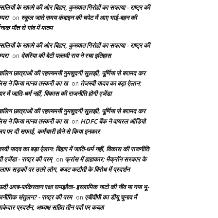
सलियों के खात्मे की ओर बिहार, कुख्यात गिरोहों का सफाया - राष्ट्र की
्परा
स्कूल जाते समय कंबाइन की चपेट में आए भाई-बहन की
on
दनाक मौत से गांव में मातम
सलियों के खात्मे की ओर बिहार, कुख्यात गिरोहों का सफाया - राष्ट्र की
्परा
देवरिया की बेटी पल्लवी राय ने रचा इतिहास
on
बालिग छात्राओं की रहस्यमयी गुमशुदगी सुलझी, पूर्णिया से बरामद कर
लिस ने किया मानव तस्करी का ख
तेजस्वी यादव का बड़ा ऐलान:
on
ार में जाति-धर्म नहीं, विकास की राजनीति होगी एजेंडा
बालिग छात्राओं की रहस्यमयी गुमशुदगी सुलझी, पूर्णिया से बरामद कर
लिस ने किया मानव तस्करी का ख
HDFC बैंक ने वायरल ऑडियो
on
लिप पर दी सफाई, कर्मचारी होने से किया इनकार
स्वी यादव का बड़ा ऐलान: बिहार में जाति-धर्म नहीं, विकास की राजनीति
ी एजेंडा - राष्ट्र की परम्
फ्रांस में हाहाकार: मैक्रॉन सरकार के
on
लाफ सड़कों पर उतरे लोग, बजट कटौती के विरोध में प्रदर्शन
दी अरब-पाकिस्तान रक्षा समझौता- इस्लामिक नाटो की नींव या नया भू-
जनीतिक संतुलन? - राष्ट्र की परम
एबीवीपी का डीयू चुनाव में
on
केदार प्रदर्शन, अध्यक्ष सहित तीन पदों पर कब्ज़ा