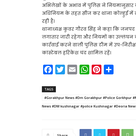
अभिलेखों के अभाव में पुलिस ने नियमानुसार का
अधिनियम के तहत सीज कर थाना कोल्हुई में द
रही है।
थानाध्यक्ष कुवर गौरव सिंह ने कहा कि जनपद
लगातार जारी रहेगा और नियमों का उल्लंघन 
कार्रवाई करने वाली पुलिस टीम में उप-निरीक्
कांस्टेबल हरिकेश चंद शामिल रहें।
F
T
E
W
Pi
S
a
w
m
h
nt
h
c
itt
ai
a
er
ar
TAGS
e
er
l
ts
e
e
#Gorakhpur News #Dm Gorakhpur #Police Gorkhpur #
b
A
st
News #DM kushinagar #police Kushinagar #Deoria News
o
p
o
p
Share