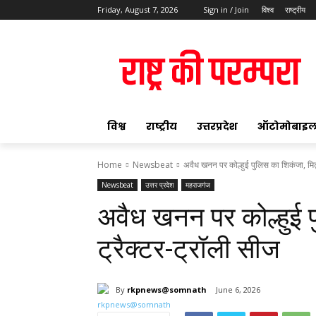
Friday, August 7, 2026
Sign in / Join
विश्व
राष्ट्रीय
ok
विश्व
राष्ट्रीय
उत्तरप्रदेश
ऑटोमोबाइ
Home
Newsbeat
अवैध खनन पर कोल्हुई पुलिस का शिकंजा, मिट्
Newsbeat
उत्तर प्रदेश
महराजगंज
pp
अवैध खनन पर कोल्हुई प
t
ट्रैक्टर-ट्रॉली सीज
By
rkpnews@somnath
June 6, 2026