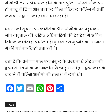
में गोली लग गई। घायल होने के बाद पुलिस ने उसे मौके पर
ही काबू में लिया और तत्काल जिला मेडिकल कॉलेज में भर्ती
कराया, जहां उसका इलाज चल रहा है।
घटना की सूचना पर फॉरेंसिक टीम ने मौके पर पहुंचकर
जांच-पड़ताल की। वरिष्ठ अधिकारियों की देखरेख में अग्रिम
विधिक कार्यवाही प्रचलित है। पुलिस इस मुठभेड़ को आत्मरक्षा
में की गई कार्यवाही बता रही है।
बता दें कि धनंजय पाल एक स्कूल के प्रबंधक थे और उनकी
हत्या से क्षेत्र में काफी आक्रोश फैला हुआ था। इस हत्याकांड के
बाद से ही पुलिस आरोपी की तलाश में लगी थी।
F
T
E
W
Pi
S
a
w
m
h
nt
h
c
itt
ai
a
er
ar
TAGS
#Wanted #accused in #school manager #murder case #injured in