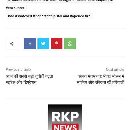
e
er
l
ts
e
e
b
A
st
#encounter
o
p
had #snatched #inspector's pistol and #opened fire
o
p
k
Previous article
Next article
आज की सबसे बड़ी चुनौती बढ़ता
सावन मनभावन: भीगते मौसम में
स्ट्रेस और डिप्रेशन
साहित्य और संवेदना की हरियाली