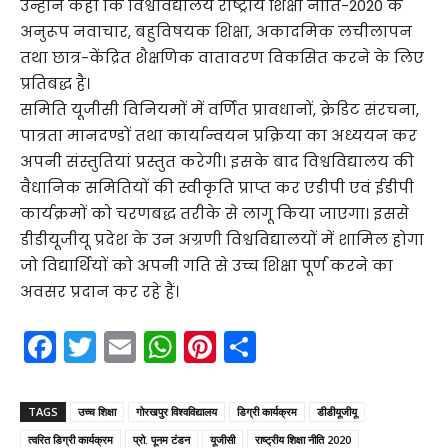
उन्होंने कहा कि विश्वविद्यालय राष्ट्रीय शिक्षा नीति-2020 के
अनुरूप नवाचार, बहुविषयक शिक्षा, अकादमिक लचीलापन
तथा छात्र-केंद्रित शैक्षणिक वातावरण विकसित करने के लिए
प्रतिबद्ध है।
समिति यूजीसी विनियमों में वर्णित प्रावधानों, क्रेडिट संरचना,
पात्रता मानदण्डों तथा कार्यान्वयन प्रक्रिया का अध्ययन कर
अपनी संस्तुतियां प्रस्तुत करेगी। इसके बाद विश्वविद्यालय की
वैधानिक समितियों की स्वीकृति प्राप्त कर एडीपी एवं ईडीपी
कार्यक्रमों को चरणबद्ध तरीके से लागू किया जाएगा। इससे
डीडीयूजीयू प्रदेश के उन अग्रणी विश्वविद्यालयों में शामिल होगा
जो विद्यार्थियों को अपनी गति से उच्च शिक्षा पूर्ण करने का
अवसर प्रदान कर रहे हैं।
F
T
E
W
Pi
S
a
w
m
h
nt
h
c
itt
ai
a
er
ar
TAGS
उच्च शिक्षा
गोरखपुर विश्वविद्यालय
डिग्री कार्यक्रम
डीडीयूजीयू
e
er
l
ts
e
e
त्वरित डिग्री कार्यक्रम
प्रो. पूनम टंडन
यूजीसी
राष्ट्रीय शिक्षा नीति 2020