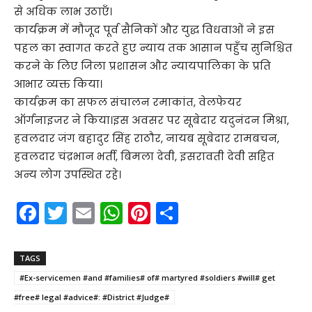
से अधिक लाभ उठाएँ।
कार्यक्रम में मौजूद पूर्व सैनिकों और युद्ध विधवाओं ने इस
पहल का स्वागत करते हुए न्याय तक आसान पहुँच सुनिश्चित
करने के लिए जिला प्रशासन और न्यायपालिका के प्रति
आभार व्यक्त किया।
कार्यक्रम का सफल संचालन रमाकांत, वेलफेयर
ऑर्गनाइजर ने किया।इस अवसर पर सूबेदार यदुनंदन मिश्रा,
हवलदार जंग बहादुर सिंह राठौर, नायब सूबेदार रामबचन,
हवलदार चंद्रभान भर्ती, बिमला देवी, इसरावती देवी सहित
अन्य लोग उपस्थित रहे।
F
T
E
W
Pi
S
a
w
m
h
nt
h
c
itt
ai
a
er
ar
TAGS
e
er
l
ts
e
e
#Ex-servicemen #and #families# of# martyred #soldiers #will# get
b
A
st
#free# legal #advice#: #District #Judge#