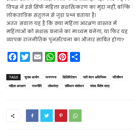
विपक्ष ने इसे सिर्फ महिला सशक्तिकरण का मुद्दा नहीं, बल्कि
लोकतांत्रिक संतुलन से जुड़ा प्रश्न बताया है।
अंततः सवाल यह है कि क्या महिला आरक्षण वास्तव में
महिलाओं को सशक्त बनाने का माध्यम बनेगा, या फिर यह
व्यापक राजनीतिक पुनर्संरचना का औजार साबित होगा?
F
T
E
W
Pi
S
a
w
m
h
nt
h
c
itt
ai
a
er
ar
TAGS
चुनाव आयोग
जनगणना
डिलिमिटेशन
नारी वंदन अधिनियम
परिसीमन
e
er
l
ts
e
e
महिला आरक्षण
राजनीति
लोकतंत्र
संविधान संशोधन
संसद विशेष सत्र
b
A
st
o
p
o
p
k