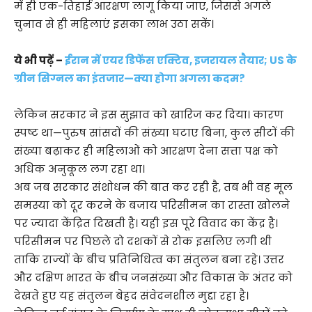
में ही एक-तिहाई आरक्षण लागू किया जाए, जिससे अगले
चुनाव से ही महिलाएं इसका लाभ उठा सकें।
ये भी पढ़ें –
ईरान में एयर डिफेंस एक्टिव, इजरायल तैयार; US के
ग्रीन सिग्नल का इंतजार—क्या होगा अगला कदम?
लेकिन सरकार ने इस सुझाव को खारिज कर दिया। कारण
स्पष्ट था—पुरुष सांसदों की संख्या घटाए बिना, कुल सीटों की
संख्या बढ़ाकर ही महिलाओं को आरक्षण देना सत्ता पक्ष को
अधिक अनुकूल लग रहा था।
अब जब सरकार संशोधन की बात कर रही है, तब भी वह मूल
समस्या को दूर करने के बजाय परिसीमन का रास्ता खोलने
पर ज्यादा केंद्रित दिखती है। यही इस पूरे विवाद का केंद्र है।
परिसीमन पर पिछले दो दशकों से रोक इसलिए लगी थी
ताकि राज्यों के बीच प्रतिनिधित्व का संतुलन बना रहे। उत्तर
और दक्षिण भारत के बीच जनसंख्या और विकास के अंतर को
देखते हुए यह संतुलन बेहद संवेदनशील मुद्दा रहा है।