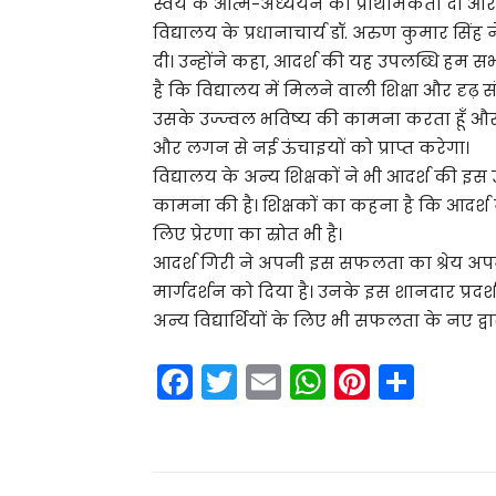
स्वयं के आत्म-अध्ययन को प्राथमिकता दी और
विद्यालय के प्रधानाचार्य डॉ. अरुण कुमार सिं
दी। उन्होंने कहा, आदर्श की यह उपलब्धि हम स
है कि विद्यालय में मिलने वाली शिक्षा और दृढ़
उसके उज्ज्वल भविष्य की कामना करता हूँ औ
और लगन से नई ऊंचाइयों को प्राप्त करेगा।
विद्यालय के अन्य शिक्षकों ने भी आदर्श की इस 
कामना की है। शिक्षकों का कहना है कि आदर्श न
लिए प्रेरणा का स्रोत भी है।
आदर्श गिरी ने अपनी इस सफलता का श्रेय अपन
मार्गदर्शन को दिया है। उनके इस शानदार प्रदर्श
अन्य विद्यार्थियों के लिए भी सफलता के नए द्वार
F
T
E
W
Pi
S
a
w
m
h
nt
h
c
itt
ai
a
er
ar
e
er
l
ts
e
e