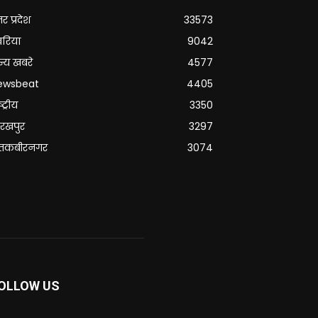
्तर प्रदेश
33573
वरिया
9042
्य खबरे
4577
ewsbeat
4405
्ट्रीय
3350
रखपुर
3297
ंतकबीरनगर
3074
OLLOW US