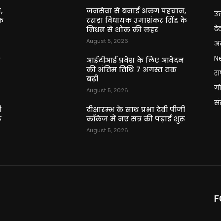
,
जनसेवा से बनाई अलग पहचान,
उत
े
रसड़ा विधायक उमाशंकर सिंह के
दे
निधन से शोक की लहर
August 5, 2026
अन
N
न
आईटीआई प्रवेश के लिए आवेदन
की अंतिम तिथि 7 अगस्त तक
राष
बढ़ी
गो
August 5, 2026
स
ी
दीक्षारम्भ के साथ प्रभा देवी पीजी
ू
कॉलेज में नए सत्र की पढ़ाई शुरू
August 5, 2026
F