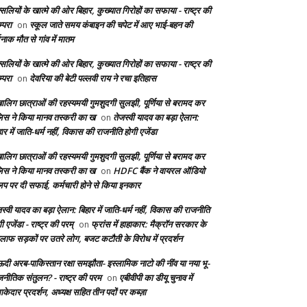
सलियों के खात्मे की ओर बिहार, कुख्यात गिरोहों का सफाया - राष्ट्र की
्परा
स्कूल जाते समय कंबाइन की चपेट में आए भाई-बहन की
on
दनाक मौत से गांव में मातम
सलियों के खात्मे की ओर बिहार, कुख्यात गिरोहों का सफाया - राष्ट्र की
्परा
देवरिया की बेटी पल्लवी राय ने रचा इतिहास
on
बालिग छात्राओं की रहस्यमयी गुमशुदगी सुलझी, पूर्णिया से बरामद कर
लिस ने किया मानव तस्करी का ख
तेजस्वी यादव का बड़ा ऐलान:
on
ार में जाति-धर्म नहीं, विकास की राजनीति होगी एजेंडा
बालिग छात्राओं की रहस्यमयी गुमशुदगी सुलझी, पूर्णिया से बरामद कर
लिस ने किया मानव तस्करी का ख
HDFC बैंक ने वायरल ऑडियो
on
लिप पर दी सफाई, कर्मचारी होने से किया इनकार
स्वी यादव का बड़ा ऐलान: बिहार में जाति-धर्म नहीं, विकास की राजनीति
ी एजेंडा - राष्ट्र की परम्
फ्रांस में हाहाकार: मैक्रॉन सरकार के
on
लाफ सड़कों पर उतरे लोग, बजट कटौती के विरोध में प्रदर्शन
दी अरब-पाकिस्तान रक्षा समझौता- इस्लामिक नाटो की नींव या नया भू-
जनीतिक संतुलन? - राष्ट्र की परम
एबीवीपी का डीयू चुनाव में
on
केदार प्रदर्शन, अध्यक्ष सहित तीन पदों पर कब्ज़ा