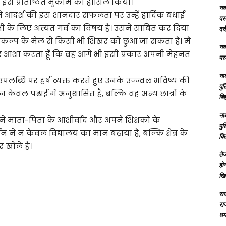
 इस प्रतिष्ठित मुकाम को हासिल किया।
नक्
ह ने आदर्श की इस शानदार सफलता पर उन्हें हार्दिक बधाई
परम
भी के लिए अत्यंत गर्व का विषय है। उसने साबित कर दिया
दर्
 संकल्प के मेल से किसी भी शिखर को छुआ जा सकता है। मैं
नक्
र आशा करता हूँ कि वह आगे भी इसी प्रकार अपनी मेहनत
परम
ना
उपलब्धि पर हर्ष व्यक्त करते हुए उनके उज्ज्वल भविष्य की
पु
 केवल पढ़ाई में अनुशासित है, बल्कि वह अन्य छात्रों के
बिह
ना
े माता-पिता के आशीर्वाद और अपने शिक्षकों के
पु
न ने न केवल विद्यालय का मान बढ़ाया है, बल्कि क्षेत्र के
क्
 खोले हैं।
तेज
होग
खि
सऊ
रा
धमा