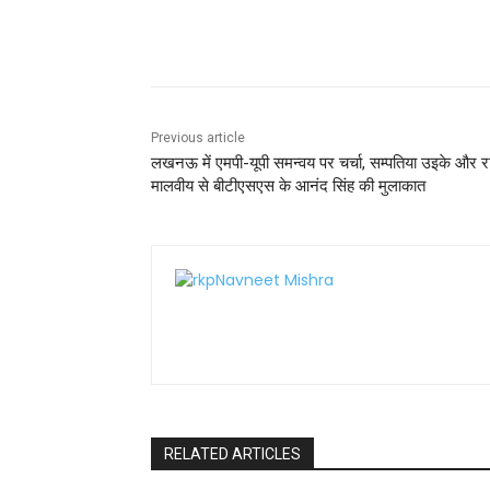
b
A
st
Share
o
p
o
p
k
Previous article
लखनऊ में एमपी-यूपी समन्वय पर चर्चा, सम्पतिया उइके और र
मालवीय से बीटीएसएस के आनंद सिंह की मुलाकात
RELATED ARTICLES