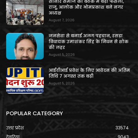
सोनार समाज की बैठक में बड़ा फैसला,
राजू, आलोक और ओमप्रकाश बने नगर
अध्यक्ष
August 7, 2026
जनसेवा से बनाई अलग पहचान, रसड़ा
विधायक उमाशंकर सिंह के निधन से शोक
की लहर
August 5, 2026
आईटीआई प्रवेश के लिए आवेदन की अंतिम
तिथि 7 अगस्त तक बढ़ी
August 5, 2026
POPULAR CATEGORY
उत्तर प्रदेश
33574
देवरिया
9043