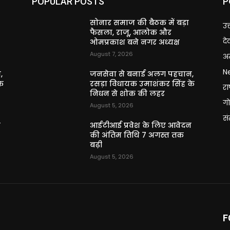
P
POPULAR POSTS
सोनार समाज की बैठक में बड़ा
उत
फैसला, राजू, आलोक और
दे
ओमप्रकाश बने नगर अध्यक्ष
August 7, 2026
अन
N
,
जनसेवा से बनाई अलग पहचान,
े
रसड़ा विधायक उमाशंकर सिंह के
राष
निधन से शोक की लहर
गो
August 5, 2026
स
न
आईटीआई प्रवेश के लिए आवेदन
की अंतिम तिथि 7 अगस्त तक
बढ़ी
August 5, 2026
F