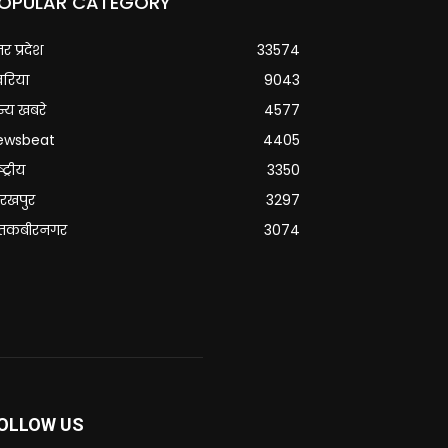
OPULAR CATEGORY
्तर प्रदेश
33574
वरिया
9043
्य खबरे
4577
ewsbeat
4405
्ट्रीय
3350
रखपुर
3297
ंतकबीरनगर
3074
OLLOW US