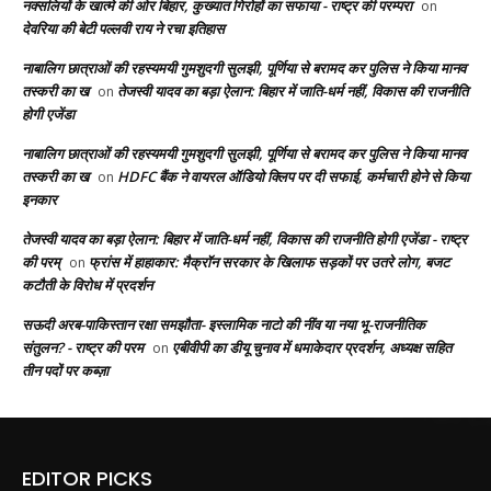
नक्सलियों के खात्मे की ओर बिहार, कुख्यात गिरोहों का सफाया - राष्ट्र की परम्परा
on
देवरिया की बेटी पल्लवी राय ने रचा इतिहास
नाबालिग छात्राओं की रहस्यमयी गुमशुदगी सुलझी, पूर्णिया से बरामद कर पुलिस ने किया मानव
तस्करी का ख
तेजस्वी यादव का बड़ा ऐलान: बिहार में जाति-धर्म नहीं, विकास की राजनीति
on
होगी एजेंडा
नाबालिग छात्राओं की रहस्यमयी गुमशुदगी सुलझी, पूर्णिया से बरामद कर पुलिस ने किया मानव
तस्करी का ख
HDFC बैंक ने वायरल ऑडियो क्लिप पर दी सफाई, कर्मचारी होने से किया
on
इनकार
तेजस्वी यादव का बड़ा ऐलान: बिहार में जाति-धर्म नहीं, विकास की राजनीति होगी एजेंडा - राष्ट्र
की परम्
फ्रांस में हाहाकार: मैक्रॉन सरकार के खिलाफ सड़कों पर उतरे लोग, बजट
on
कटौती के विरोध में प्रदर्शन
सऊदी अरब-पाकिस्तान रक्षा समझौता- इस्लामिक नाटो की नींव या नया भू-राजनीतिक
संतुलन? - राष्ट्र की परम
एबीवीपी का डीयू चुनाव में धमाकेदार प्रदर्शन, अध्यक्ष सहित
on
तीन पदों पर कब्ज़ा
EDITOR PICKS