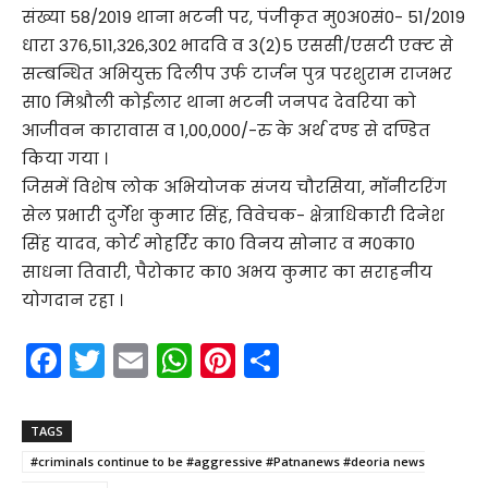
संख्या 58/2019 थाना भटनी पर, पंजीकृत मु0अ0सं0- 51/2019
धारा 376,511,326,302 भादवि व 3(2)5 एससी/एसटी एक्ट से
सम्बन्धित अभियुक्त दिलीप उर्फ टार्जन पुत्र परशुराम राजभर
सा0 मिश्रौली कोईलार थाना भटनी जनपद देवरिया को
आजीवन कारावास व 1,00,000/-रु के अर्थ दण्ड से दण्डित
किया गया ।
जिसमें विशेष लोक अभियोजक संजय चौरसिया, मॉनीटरिंग
सेल प्रभारी दुर्गेश कुमार सिंह, विवेचक- क्षेत्राधिकारी दिनेश
सिंह यादव, कोर्ट मोहर्रिर का0 विनय सोनार व म0का0
साधना तिवारी, पैरोकार का0 अभय कुमार का सराहनीय
योगदान रहा ।
F
T
E
W
Pi
S
a
w
m
h
nt
h
c
itt
ai
a
er
ar
TAGS
e
er
l
ts
e
e
#criminals continue to be #aggressive #Patnanews #deoria news