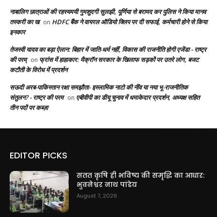
नाबालिग छात्राओं की रहस्यमयी गुमशुदगी सुलझी, पूर्णिया से बरामद कर पुलिस ने किया मानव
तस्करी का ख
HDFC बैंक ने वायरल ऑडियो क्लिप पर दी सफाई, कर्मचारी होने से किया
on
इनकार
तेजस्वी यादव का बड़ा ऐलान: बिहार में जाति-धर्म नहीं, विकास की राजनीति होगी एजेंडा - राष्ट्र
की परम्
फ्रांस में हाहाकार: मैक्रॉन सरकार के खिलाफ सड़कों पर उतरे लोग, बजट
on
कटौती के विरोध में प्रदर्शन
सऊदी अरब-पाकिस्तान रक्षा समझौता- इस्लामिक नाटो की नींव या नया भू-राजनीतिक
संतुलन? - राष्ट्र की परम
एबीवीपी का डीयू चुनाव में धमाकेदार प्रदर्शन, अध्यक्ष सहित
on
तीन पदों पर कब्ज़ा
EDITOR PICKS
सतत कृषि ही भविष्य की समृद्धि का आधार:
भुवनेश्वर नाथ पांडेय
August 7, 2026