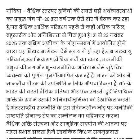
गोंदिया – वैश्विक स्तरपर दुनियाँ की सबसे बड़ी अर्थव्यवस्थाओं
का प्रमुख मंच जी-20 इस वर्ष एक ऐसे दौर में बैठक कर रहा
है,जब वैश्विक आर्थिक परिदृश्य पहले से कहीं अधिक जटिल,
बहुस्तरीय और अनिश्चितता से घिरा हुआ है। 21 से 23 नवंबर
2025 तक दक्षिण अफ्रीका के जोहान्सबर्ग में आयोजित होने
वाला यह शिखर सम्मेलन ऐसे समय में हो रहा है,जब जलवायु
परिवर्तन,ऊर्जा संक्रमण,वैश्विक मंदी का खतरा, तकनीकी
प्रभुत्व की जंग और भू-राजनीतिक अविश्वास जैसे मुद्दे विश्व
व्यवस्था को पूर्णतः पुनर्परिभाषित कर रहे हैं। भारत की ओर से
माननीय पीएम की उपस्थिति न सिर्फ औपचारिकता है, बल्कि
भारत की बढ़ती वैश्विक प्रतिष्ठा और एक उभरती हुई निर्णायक
शक्ति के रूप में उसकी अनिवार्य भूमिका को रेखांकित करती
है।अंतरराष्ट्रीय राजनीति के इस संवेदनशील मोड़ पर अमेरिकी
राष्ट्रपति डोनाल्ड ट्रंप का सम्मेलन का बहिष्कार करना
वैश्विक शक्ति संरचना और सामूहिक सहयोग की भावना पर
गहरा प्रभाव डालता है।मैं एडवोकेट किशन सनमुखदास