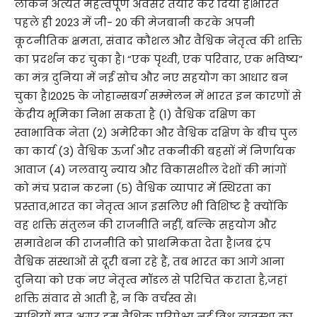
लेकिन अत्यंत महत्वपूर्ण अवसर तैयार कर दिया है।भारत
पहले ही 2023 में जी- 20 की मेजबानी करके अपनी
कूटनीतिक क्षमता, संवाद कौशल और वैश्विक नेतृत्व की शक्ति
का प्रदर्शन कर चुका है। “एक पृथ्वी, एक परिवार, एक भविष्य”
का मंत्र दुनिया में नई सोच और नए सहयोग का आधार बन
चुका है।2025 के जोहान्सबर्ग सम्मेलन में भारत इन कारणों से
केंद्रीय भूमिका निभा सकता है (1) वैश्विक दक्षिण का
स्वाभाविक नेता (2) अमेरिका और वैश्विक दक्षिण के बीच पुल
का कार्य (3) वैश्विक ऊर्जा और तकनीकी बहसों में निर्णायक
आवाज (4) जलवायु न्याय और विकासशील देशों की मांगों
को मंच प्रदान करना (5) वैश्विक व्यापार में स्थिरता का
प्रस्ताव,भारत का नेतृत्व आज इसलिए भी विशिष्ट है क्योंकि
वह शक्ति संतुलन की राजनीति नहीं, बल्कि सहयोग और
समावेशन की राजनीति को प्राथमिकता देता है।जब ट्रंप
वैश्विक संस्थाओं से दूरी बना रहे हैं, तब भारत का आगे आना
दुनिया को एक नए नेतृत्व मॉडल से परिचित कराता है,जहां
शक्ति संवाद से आती है, न कि वर्चस्व से।
साथियों बात अगर हम वैश्विक परिप्रेक्ष्य नई विश्व व्यवस्था का