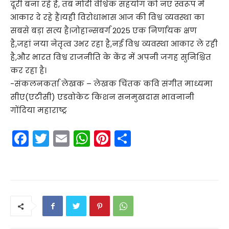
दूरी बना रहे हैं, तब मोदी वैश्विक सहयोग को नए स्वरूप में
आकार दे रहे हैं।यही विरोधाभास आज की विश्व व्यवस्था का
सबसे बड़ा सत्य है।जोहान्सबर्ग 2025 एक निर्णायक क्षण
है,जहां नया नेतृत्व उभर रहा है,नई विश्व व्यवस्था आकार ले रही
है,और भारत विश्व राजनीति के केंद्र में अपनी जगह सुनिश्चित
कर रहा है।
-संकलनकर्ता लेखक – लेखक चिंतक कवि संगीत माध्यमा
सीए(एटीसी) एडवोकेट किशन सनमुखदास भावनानी
गोंदिया महाराष्ट्र
F
T
E
W
Pi
S
a
w
m
h
nt
h
c
itt
ai
a
er
ar
e
er
l
ts
e
e
b
A
st
o
p