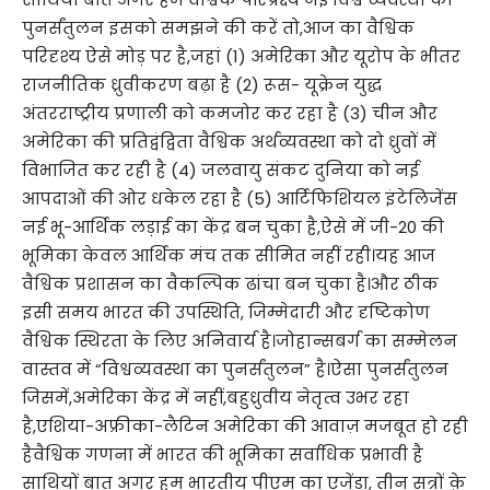
पुनर्संतुलन इसको समझने की करें तो,आज का वैश्विक
परिदृश्य ऐसे मोड़ पर है,जहां (1) अमेरिका और यूरोप के भीतर
राजनीतिक ध्रुवीकरण बढ़ा है (2) रूस- यूक्रेन युद्ध
अंतरराष्ट्रीय प्रणाली को कमजोर कर रहा है (3) चीन और
अमेरिका की प्रतिद्वंद्विता वैश्विक अर्थव्यवस्था को दो ध्रुवों में
विभाजित कर रही है (4) जलवायु संकट दुनिया को नई
आपदाओं की ओर धकेल रहा है (5) आर्टिफिशियल इंटेलिजेंस
नई भू-आर्थिक लड़ाई का केंद्र बन चुका है,ऐसे में जी-20 की
भूमिका केवल आर्थिक मंच तक सीमित नहीं रही।यह आज
वैश्विक प्रशासन का वैकल्पिक ढांचा बन चुका है।और ठीक
इसी समय भारत की उपस्थिति, जिम्मेदारी और दृष्टिकोण
वैश्विक स्थिरता के लिए अनिवार्य है।जोहान्सबर्ग का सम्मेलन
वास्तव में “विश्वव्यवस्था का पुनर्संतुलन” है।ऐसा पुनर्संतुलन
जिसमें,अमेरिका केंद्र में नहीं,बहुध्रुवीय नेतृत्व उभर रहा
है,एशिया-अफ्रीका-लैटिन अमेरिका की आवाज़ मजबूत हो रही
हैवैश्विक गणना में भारत की भूमिका सर्वाधिक प्रभावी है
साथियों बात अगर हम भारतीय पीएम का एजेंडा, तीन सत्रों क़े