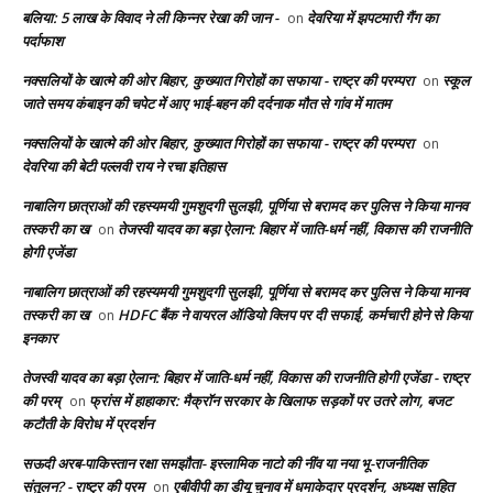
बलिया: 5 लाख के विवाद ने ली किन्नर रेखा की जान -
देवरिया में झपटमारी गैंग का
on
पर्दाफाश
नक्सलियों के खात्मे की ओर बिहार, कुख्यात गिरोहों का सफाया - राष्ट्र की परम्परा
स्कूल
on
जाते समय कंबाइन की चपेट में आए भाई-बहन की दर्दनाक मौत से गांव में मातम
नक्सलियों के खात्मे की ओर बिहार, कुख्यात गिरोहों का सफाया - राष्ट्र की परम्परा
on
देवरिया की बेटी पल्लवी राय ने रचा इतिहास
नाबालिग छात्राओं की रहस्यमयी गुमशुदगी सुलझी, पूर्णिया से बरामद कर पुलिस ने किया मानव
तस्करी का ख
तेजस्वी यादव का बड़ा ऐलान: बिहार में जाति-धर्म नहीं, विकास की राजनीति
on
होगी एजेंडा
नाबालिग छात्राओं की रहस्यमयी गुमशुदगी सुलझी, पूर्णिया से बरामद कर पुलिस ने किया मानव
तस्करी का ख
HDFC बैंक ने वायरल ऑडियो क्लिप पर दी सफाई, कर्मचारी होने से किया
on
इनकार
तेजस्वी यादव का बड़ा ऐलान: बिहार में जाति-धर्म नहीं, विकास की राजनीति होगी एजेंडा - राष्ट्र
की परम्
फ्रांस में हाहाकार: मैक्रॉन सरकार के खिलाफ सड़कों पर उतरे लोग, बजट
on
कटौती के विरोध में प्रदर्शन
सऊदी अरब-पाकिस्तान रक्षा समझौता- इस्लामिक नाटो की नींव या नया भू-राजनीतिक
संतुलन? - राष्ट्र की परम
एबीवीपी का डीयू चुनाव में धमाकेदार प्रदर्शन, अध्यक्ष सहित
on