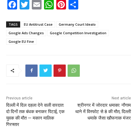
F
T
E
W
Pi
S
a
w
m
h
nt
h
c
itt
ai
a
er
ar
TAGS
EU Antitrust Case
Germany Court Idealo
e
er
l
ts
e
e
Google Ads Changes
Google Competition Investigation
b
A
st
Google EU Fine
o
p
o
p
k
Previous article
Next article
दिल्ली में दिल दहला देने वाली वारदात:
श्रीनगर में जोरदार धमाका: नौगाम
दो दिनों तक बंधक बनाकर पिटाई, एक
थाने में विस्फोट से 8 की मौत, दिल्ली
युवक की मौत — मकान मालिक
धमाके जैसा खौफनाक मंजर
गिरफ्तार