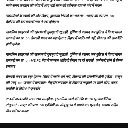
जाते समय कंबाइन की चपेट में आए भाई-बहन की दर्दनाक मौत से गांव में मातम
नक्सलियों के खात्मे की ओर बिहार, कुख्यात गिरोहों का सफाया - राष्ट्र की परम्परा
on
देवरिया की बेटी पल्लवी राय ने रचा इतिहास
नाबालिग छात्राओं की रहस्यमयी गुमशुदगी सुलझी, पूर्णिया से बरामद कर पुलिस ने किया मानव
तस्करी का ख
तेजस्वी यादव का बड़ा ऐलान: बिहार में जाति-धर्म नहीं, विकास की राजनीति
on
होगी एजेंडा
नाबालिग छात्राओं की रहस्यमयी गुमशुदगी सुलझी, पूर्णिया से बरामद कर पुलिस ने किया मानव
तस्करी का ख
HDFC बैंक ने वायरल ऑडियो क्लिप पर दी सफाई, कर्मचारी होने से किया
on
इनकार
तेजस्वी यादव का बड़ा ऐलान: बिहार में जाति-धर्म नहीं, विकास की राजनीति होगी एजेंडा - राष्ट्र
की परम्
फ्रांस में हाहाकार: मैक्रॉन सरकार के खिलाफ सड़कों पर उतरे लोग, बजट
on
कटौती के विरोध में प्रदर्शन
सऊदी अरब-पाकिस्तान रक्षा समझौता- इस्लामिक नाटो की नींव या नया भू-राजनीतिक
संतुलन? - राष्ट्र की परम
एबीवीपी का डीयू चुनाव में धमाकेदार प्रदर्शन, अध्यक्ष सहित
on
तीन पदों पर कब्ज़ा