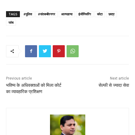
a
w
m
h
nt
h
c
itt
ai
a
er
ar
TAGS
#पुलिस
#संतकबीरनगर
आत्महत्या
इंजीनियरिंग
कोटा
छात्र
e
er
l
ts
e
e
जांच
b
A
st
o
p
o
p
k
Previous article
Next article
भविष्य के अधिवक्ताओं को मिला कोर्ट
सेल्फी से ज्यादा सेवा
का व्यावहारिक प्रशिक्षण