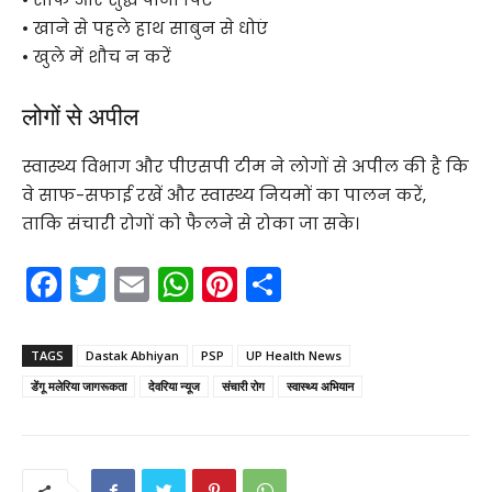
• खाने से पहले हाथ साबुन से धोएं
• खुले में शौच न करें
लोगों से अपील
स्वास्थ्य विभाग और पीएसपी टीम ने लोगों से अपील की है कि
वे साफ-सफाई रखें और स्वास्थ्य नियमों का पालन करें,
ताकि संचारी रोगों को फैलने से रोका जा सके।
F
T
E
W
Pi
S
a
w
m
h
nt
h
c
itt
ai
a
er
ar
TAGS
Dastak Abhiyan
PSP
UP Health News
e
er
l
ts
e
e
डेंगू मलेरिया जागरूकता
देवरिया न्यूज
संचारी रोग
स्वास्थ्य अभियान
b
A
st
o
p