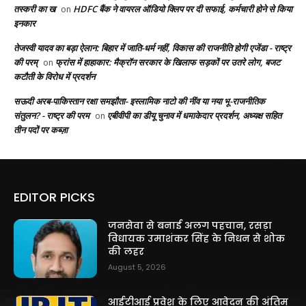
तस्करी का ख
HDFC बैंक ने वायरल ऑडियो क्लिप पर दी सफाई, कर्मचारी होने से किया
on
इनकार
तेजस्वी यादव का बड़ा ऐलान: बिहार में जाति-धर्म नहीं, विकास की राजनीति होगी एजेंडा - राष्ट्र
की परम्
फ्रांस में हाहाकार: मैक्रॉन सरकार के खिलाफ सड़कों पर उतरे लोग, बजट
on
कटौती के विरोध में प्रदर्शन
सऊदी अरब-पाकिस्तान रक्षा समझौता- इस्लामिक नाटो की नींव या नया भू-राजनीतिक
संतुलन? - राष्ट्र की परम
एबीवीपी का डीयू चुनाव में धमाकेदार प्रदर्शन, अध्यक्ष सहित
on
तीन पदों पर कब्ज़ा
EDITOR PICKS
जनसेवा से बनाई अलग पहचान, रसड़ा
विधायक उमाशंकर सिंह के निधन से शोक
की लहर
August 5, 2026
आईटीआई प्रवेश के लिए आवेदन की अंतिम