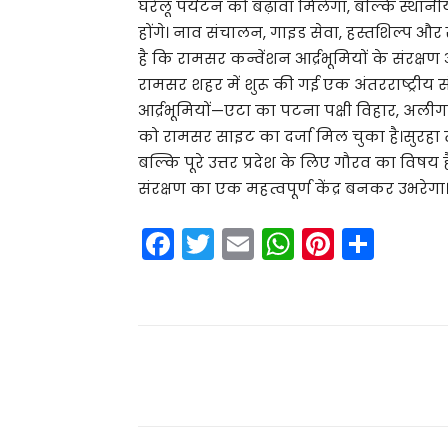
घरेलू पर्यटन को बढ़ावा मिलेगा, बल्कि स्थ
होंगे। नाव संचालन, गाइड सेवा, हस्तशिल्प 
है कि रामसर कन्वेंशन आर्द्रभूमियों के संरक्
रामसर शहर में शुरू की गई एक अंतरराष्ट्रीय स
आर्द्रभूमियों—एटा का पटना पक्षी विहार, अल
को रामसर साइट का दर्जा मिल चुका है।सुरहा
बल्कि पूरे उत्तर प्रदेश के लिए गौरव का विषय ह
संरक्षण का एक महत्वपूर्ण केंद्र बनकर उभरेगा
F
T
E
W
Pi
S
a
w
m
h
nt
h
c
itt
ai
a
er
ar
e
er
l
ts
e
e
b
A
st
Share
o
p
o
p