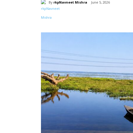
By
rkpNavneet Mishra
June 5, 2026
Share