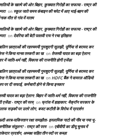
सलियों के खात्मे की ओर बिहार, कुख्यात गिरोहों का सफाया - राष्ट्र की
्परा
स्कूल जाते समय कंबाइन की चपेट में आए भाई-बहन की
on
दनाक मौत से गांव में मातम
सलियों के खात्मे की ओर बिहार, कुख्यात गिरोहों का सफाया - राष्ट्र की
्परा
देवरिया की बेटी पल्लवी राय ने रचा इतिहास
on
बालिग छात्राओं की रहस्यमयी गुमशुदगी सुलझी, पूर्णिया से बरामद कर
लिस ने किया मानव तस्करी का ख
तेजस्वी यादव का बड़ा ऐलान:
on
ार में जाति-धर्म नहीं, विकास की राजनीति होगी एजेंडा
बालिग छात्राओं की रहस्यमयी गुमशुदगी सुलझी, पूर्णिया से बरामद कर
लिस ने किया मानव तस्करी का ख
HDFC बैंक ने वायरल ऑडियो
on
लिप पर दी सफाई, कर्मचारी होने से किया इनकार
स्वी यादव का बड़ा ऐलान: बिहार में जाति-धर्म नहीं, विकास की राजनीति
ी एजेंडा - राष्ट्र की परम्
फ्रांस में हाहाकार: मैक्रॉन सरकार के
on
लाफ सड़कों पर उतरे लोग, बजट कटौती के विरोध में प्रदर्शन
दी अरब-पाकिस्तान रक्षा समझौता- इस्लामिक नाटो की नींव या नया भू-
जनीतिक संतुलन? - राष्ट्र की परम
एबीवीपी का डीयू चुनाव में
on
केदार प्रदर्शन, अध्यक्ष सहित तीन पदों पर कब्ज़ा