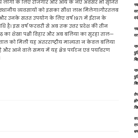
ानीय लोगों के लिए रोजगार और आय के नए अवसर भी सृजित
नक्
और स्थानीय व्यवसायों को इसका सीधा लाभ मिलेगा।गौरतलब
परम
षण और उनके सतत उपयोग के लिए वर्ष 1971 में ईरान के
दर्
ंधि है। इस वर्ष फरवरी से अब तक उत्तर प्रदेश की तीन
नक्
ीगढ़ का शेखा पक्षी विहार और अब बलिया का सुरहा ताल—
परम
 ताल को मिली यह अंतरराष्ट्रीय मान्यता न केवल बलिया
ना
ै और आने वाले समय में यह क्षेत्र पर्यटन एवं पर्यावरण
पु
।
बिह
ना
पु
क्
तेज
होग
खि
सऊ
रा
धमा