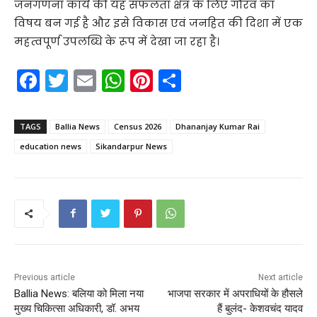
जनगणना कार्य की यह सफलता क्षेत्र के लिए गौरव का
विषय बन गई है और इसे विकास एवं जनहित की दिशा में एक
महत्वपूर्ण उपलब्धि के रूप में देखा जा रहा है।
F
T
E
W
Pi
S
a
w
m
h
nt
h
c
itt
ai
a
er
ar
TAGS
Ballia News
Census 2026
Dhananjay Kumar Rai
e
er
l
ts
e
e
education news
Sikandarpur News
b
A
st
o
p
o
p
k
Previous article
Next article
Ballia News: बलिया को मिला नया
भाजपा सरकार में अपराधियों के हौसले
मुख्य चिकित्सा अधिकारी, डॉ. अभय
हैं बुलंद- केशवचंद यादव