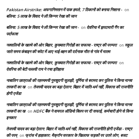
Pakistan Airstrike: अफगानिस्तान में पाक हमले, 7 ठिकानों को बनाया निशाना -
on
बलिया: 5 लाख के विवाद ने ली किन्नर रेखा की जान
बलिया: 5 लाख के विवाद ने ली किन्नर रेखा की जान -
देवरिया में झपटमारी गैंग का
on
पर्दाफाश
नक्सलियों के खात्मे की ओर बिहार, कुख्यात गिरोहों का सफाया - राष्ट्र की परम्परा
स्कूल
on
जाते समय कंबाइन की चपेट में आए भाई-बहन की दर्दनाक मौत से गांव में मातम
नक्सलियों के खात्मे की ओर बिहार, कुख्यात गिरोहों का सफाया - राष्ट्र की परम्परा
on
देवरिया की बेटी पल्लवी राय ने रचा इतिहास
नाबालिग छात्राओं की रहस्यमयी गुमशुदगी सुलझी, पूर्णिया से बरामद कर पुलिस ने किया मानव
तस्करी का ख
तेजस्वी यादव का बड़ा ऐलान: बिहार में जाति-धर्म नहीं, विकास की राजनीति
on
होगी एजेंडा
नाबालिग छात्राओं की रहस्यमयी गुमशुदगी सुलझी, पूर्णिया से बरामद कर पुलिस ने किया मानव
तस्करी का ख
HDFC बैंक ने वायरल ऑडियो क्लिप पर दी सफाई, कर्मचारी होने से किया
on
इनकार
तेजस्वी यादव का बड़ा ऐलान: बिहार में जाति-धर्म नहीं, विकास की राजनीति होगी एजेंडा - राष्ट्र
की परम्
फ्रांस में हाहाकार: मैक्रॉन सरकार के खिलाफ सड़कों पर उतरे लोग, बजट
on