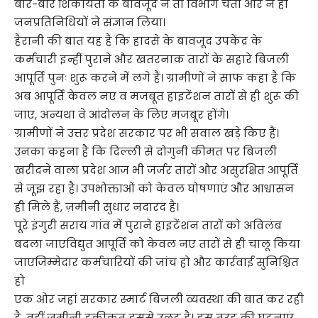
बार-बार शिकायतों के बावजूद न तो विभाग चेता और न ही
जनप्रतिनिधियों ने संज्ञान लिया।
हैरानी की बात यह है कि हादसे के बावजूद उपकेंद्र के
कर्मचारी इन्हीं पुराने और खतरनाक तारों के सहारे बिजली
आपूर्ति पुनः शुरू करने में लगे हैं। ग्रामीणों ने साफ कहा है कि
अब आपूर्ति केवल नए व मजबूत हाइटेंशन तारों से ही शुरू की
जाए, अन्यथा वे आंदोलन के लिए मजबूर होंगे।
ग्रामीणों ने उत्तर प्रदेश सरकार पर भी सवाल खड़े किए हैं।
उनका कहना है कि दिल्ली से दोगुनी कीमत पर बिजली
खरीदने वाला प्रदेश आज भी जर्जर तारों और असुरक्षित आपूर्ति
से जूझ रहा है। उपभोक्ताओं को केवल घोषणाएं और आश्वासन
ही मिले हैं, ज़मीनी सुधार नदारद है।
पूरे इंगुरी सराय गांव में पुराने हाइटेंशन तारों को अविलंब
बदला जाएविद्युत आपूर्ति को केवल नए तारों से ही चालू किया
जाएजिम्मेदार कर्मचारियों की जांच हो और कार्रवाई सुनिश्चित
हो
एक ओर जहां सरकार स्मार्ट बिजली व्यवस्था की बात कर रही
है, वहीं जमीनी हकीकत इससे उलट है। इस तरह की घटनाएं