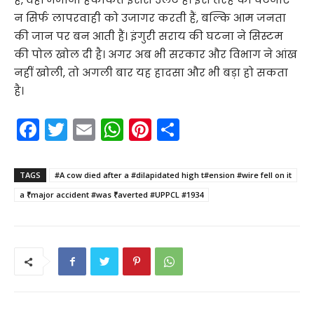
न सिर्फ लापरवाही को उजागर करती हैं, बल्कि आम जनता
की जान पर बन आती हैं। इंगुरी सराय की घटना ने सिस्टम
की पोल खोल दी है। अगर अब भी सरकार और विभाग ने आंख
नहीं खोली, तो अगली बार यह हादसा और भी बड़ा हो सकता
है।
F
T
E
W
Pi
S
a
w
m
h
nt
h
c
itt
ai
a
er
ar
TAGS
#A cow died after a #dilapidated high t#ension #wire fell on it
e
er
l
ts
e
e
a ₹major accident #was ₹averted #UPPCL #1934
b
A
st
o
p
o
p
k