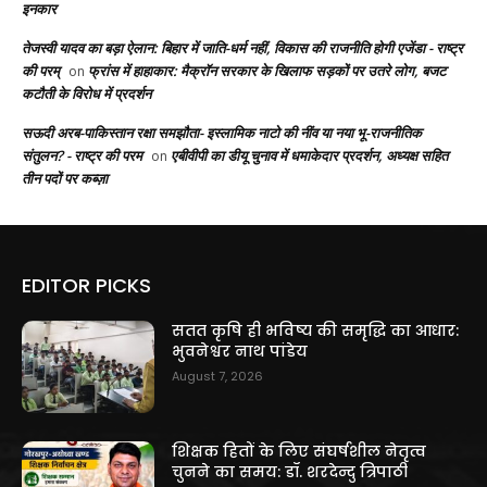
इनकार
तेजस्वी यादव का बड़ा ऐलान: बिहार में जाति-धर्म नहीं, विकास की राजनीति होगी एजेंडा - राष्ट्र
की परम्
फ्रांस में हाहाकार: मैक्रॉन सरकार के खिलाफ सड़कों पर उतरे लोग, बजट
on
कटौती के विरोध में प्रदर्शन
सऊदी अरब-पाकिस्तान रक्षा समझौता- इस्लामिक नाटो की नींव या नया भू-राजनीतिक
संतुलन? - राष्ट्र की परम
एबीवीपी का डीयू चुनाव में धमाकेदार प्रदर्शन, अध्यक्ष सहित
on
तीन पदों पर कब्ज़ा
EDITOR PICKS
सतत कृषि ही भविष्य की समृद्धि का आधार:
भुवनेश्वर नाथ पांडेय
August 7, 2026
शिक्षक हितों के लिए संघर्षशील नेतृत्व
चुनने का समय: डॉ. शरदेन्दु त्रिपाठी