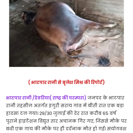
( भाटपार रानी से बृजेश मिश्र की रिपोर्ट)
भाटपार रानी /देवरिया( राष्ट्र की परम्परा)
जनपद के भाटपार
रानी तहसील अंतर्गत इंगुरी सराय गांव में बीती रात एक बड़ा
हादसा टल गया। 29/30 जुलाई की देर रात करीब 65 वर्ष
पुराने हाइटेंशन विद्युत तार अचानक गिर गए, जिससे मौके पर
बंधी एक गाय की मौके पर ही दर्दनाक मौत हो गई। संयोगवश